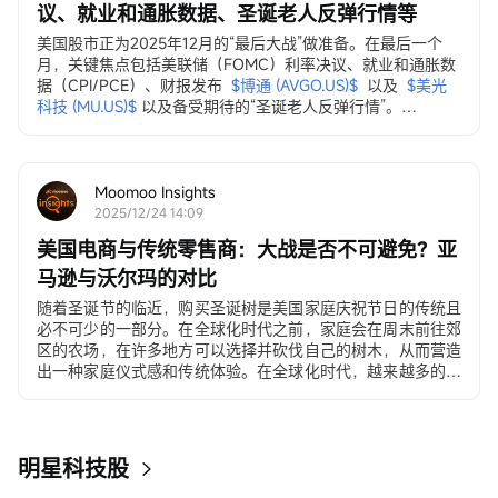
议、就业和通胀数据、圣诞老人反弹行情等
美国股市正为2025年12月的“最后大战”做准备。在最后一个
月，关键焦点包括美联储（FOMC）利率决议、就业和通胀数
据（CPI/PCE）、财报发布
$博通 (AVGO.US)$
以及
$美光
科技 (MU.US)$
以及备受期待的“圣诞老人反弹行情”。
12月3日，ADP就业变动数据
ADP私营部门就业数据...
Moomoo Insights
2025/12/24 14:09
美国电商与传统零售商：大战是否不可避免？亚
马逊与沃尔玛的对比
随着圣诞节的临近，购买圣诞树是美国家庭庆祝节日的传统且
必不可少的一部分。在全球化时代之前，家庭会在周末前往郊
区的农场，在许多地方可以选择并砍伐自己的树木，从而营造
出一种家庭仪式感和传统体验。在全球化时代，越来越多的美
国人选择在沃尔玛和塔吉特（Target）购买价格在30至500美
元之间的人造圣诞树。在电子商务时代，许多年轻家庭和居住
在城市公寓的消费者直接通过移动应用程序下单购买。
明星科技股