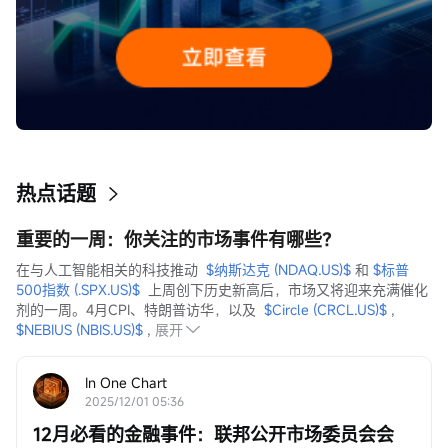
热点话题
重要的一周：你关注的市场事件有哪些？
在与人工智能相关的科技推动  
$纳斯达克 (NDAQ.US)$
 和 
$标普
500指数 (.SPX.US)$
  上周创下历史新高后，市场又将迎来充满催化
剂的一周。4月CPI、特朗普访华，以及  
$Circle (CRCL.US)$
 ,  
$NEBIUS (NBIS.US)$
 ,
展开
In One Chart
2025/12/01 05:36
12月必看的金融事件：联邦公开市场委员会会