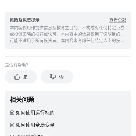
查看全部
风险及免责提示
本内容仅用作提供信息及教育之目的，不构成对任何特定证券
或投资策略的推荐或认可。本内容中的信息仅用于说明目的，
可能不适用于所有投资者。本内容未考虑任何特定人士的投资
目标、财务状况或需求，并不应被视作个人投资建议。建议您
在做出任何投资于任何资本市场产品的决定之前，应考虑您的
个人情况判断信息的适当性。过去的投资表现不能保证未来的
是否有帮助？
结果。投资涉及风险和损失本金的可能性。moomoo对上述内
容的真实性、完整性、准确性或对任何特定目的的时效性不做
是
否
任何陈述或保证。
相关问题
如何使用运行标的
如何使用全局变量