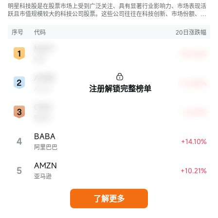
明星科技股是在股票市场上受到广泛关注、具有显著行业影响力、市场表现活
跃且市值规模较大的科技公司股票。这些公司往往在科技创新、市场份额、品
牌知名度、盈利能力等方面表现出色，是各自所属行业的领军者，对整个股
市，特别是科技行业板块乃至全球经济具有显著影响。
序号
代码
20日涨跌幅
MSFT
+30.05%
微软
ADBE
+16.88%
注册解锁完整榜单
Adobe
CRM
+14.94%
赛富时
BABA
4
+14.10%
阿里巴巴
AMZN
5
+10.21%
亚马逊
了解更多