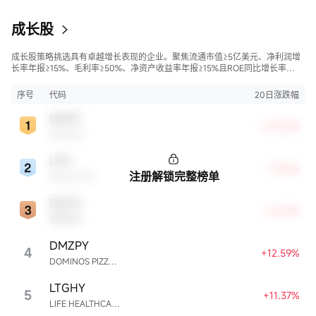
成长股
成长股策略挑选具有卓越增长表现的企业。聚焦流通市值≥5亿美元、净利润增
长率年报≥15%、毛利率≥50%、净资产收益率年报≥15%且ROE同比增长率
>50%的股票，旨在寻找财务状况强劲且成长性极高的公司。
序号
代码
20日涨跌幅
WDAY
+23.06%
Workday
LPG
+17.42%
注册解锁完整榜单
Dorian LPG
DXCM
+13.69%
德康医疗
DMZPY
4
+12.59%
DOMINOS PIZZA ENTERPRISES LIMITED UNSP ADR EACH REPR 0.5 ORD SHS
LTGHY
5
+11.37%
LIFE HEALTHCARE GROUP HOLDINGS UNSPON ADR EA REPR 4 ORD ZAR0.00