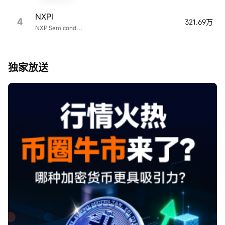
NXPI
4
321.69万
NXP Semiconductors
独家放送