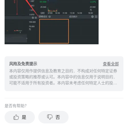
查看全部
风险及免责提示
本内容仅用作提供信息及教育之目的，不构成对任何特定证券
或投资策略的推荐或认可。本内容中的信息仅用于说明目的，
可能不适用于所有投资者。本内容未考虑任何特定人士的投资
目标、财务状况或需求，并不应被视作个人投资建议。建议您
在做出任何投资于任何资本市场产品的决定之前，应考虑您的
个人情况判断信息的适当性。过去的投资表现不能保证未来的
是否有帮助？
结果。投资涉及风险和损失本金的可能性。moomoo对上述内
容的真实性、完整性、准确性或对任何特定目的的时效性不做
是
否
任何陈述或保证。