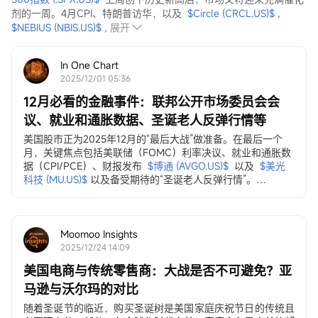
剂的一周。4月CPI、特朗普访华，以及  
$Circle (CRCL.US)$
 ,  
$NEBIUS (NBIS.US)$
 ,
展开
In One Chart
2025/12/01 05:36
12月必看的金融事件：联邦公开市场委员会会
议、就业和通胀数据、圣诞老人反弹行情等
美国股市正为2025年12月的“最后大战”做准备。在最后一个
月，关键焦点包括美联储（FOMC）利率决议、就业和通胀数
据（CPI/PCE）、财报发布
$博通 (AVGO.US)$
以及
$美光
科技 (MU.US)$
以及备受期待的“圣诞老人反弹行情”。
12月3日，ADP就业变动数据
ADP私营部门就业数据...
Moomoo Insights
2025/12/24 14:09
美国电商与传统零售商：大战是否不可避免？亚
马逊与沃尔玛的对比
随着圣诞节的临近，购买圣诞树是美国家庭庆祝节日的传统且