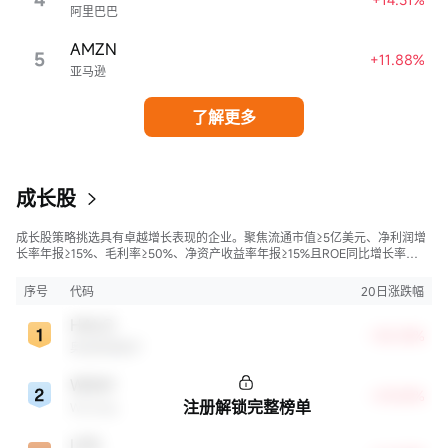
阿里巴巴
AMZN
5
+11.88%
亚马逊
了解更多
成长股
成长股策略挑选具有卓越增长表现的企业。聚焦流通市值≥5亿美元、净利润增
长率年报≥15%、毛利率≥50%、净资产收益率年报≥15%且ROE同比增长率
>50%的股票，旨在寻找财务状况强劲且成长性极高的公司。
序号
代码
20日涨跌幅
HALO
+35.33%
奥洛兹美医疗
WDAY
+29.28%
注册解锁完整榜单
Workday
LPG