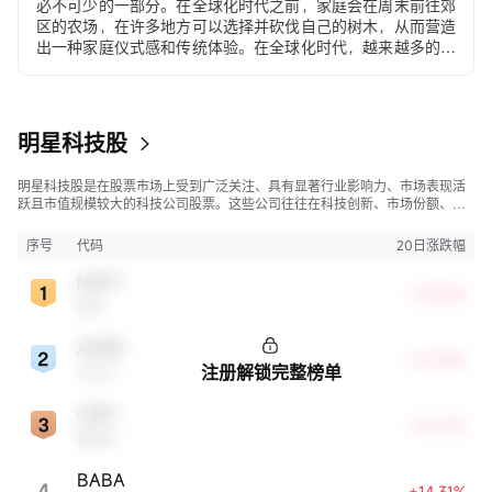
必不可少的一部分。在全球化时代之前，家庭会在周末前往郊
区的农场，在许多地方可以选择并砍伐自己的树木，从而营造
出一种家庭仪式感和传统体验。在全球化时代，越来越多的美
国人选择在沃尔玛和塔吉特（Target）购买价格在30至500美
元之间的人造圣诞树。在电子商务时代，许多年轻家庭和居住
在城市公寓的消费者直接通过移动应用程序下单购买。
明星科技股
明星科技股是在股票市场上受到广泛关注、具有显著行业影响力、市场表现活
跃且市值规模较大的科技公司股票。这些公司往往在科技创新、市场份额、品
牌知名度、盈利能力等方面表现出色，是各自所属行业的领军者，对整个股
市，特别是科技行业板块乃至全球经济具有显著影响。
序号
代码
20日涨跌幅
MSFT
+29.83%
微软
ADBE
+18.59%
注册解锁完整榜单
Adobe
CRM
+18.01%
赛富时
BABA
4
+14.31%