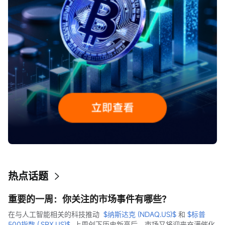
热点话题
重要的一周：你关注的市场事件有哪些？
在与人工智能相关的科技推动  
$纳斯达克 (NDAQ.US)$
 和 
$标普
500指数 (.SPX.US)$
  上周创下历史新高后，市场又将迎来充满催化