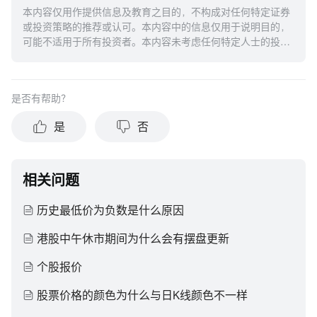
本内容仅用作提供信息及教育之目的，不构成对任何特定证券
或投资策略的推荐或认可。本内容中的信息仅用于说明目的，
可能不适用于所有投资者。本内容未考虑任何特定人士的投资
目标、财务状况或需求，并不应被视作个人投资建议。建议您
在做出任何投资于任何资本市场产品的决定之前，应考虑您的
个人情况判断信息的适当性。过去的投资表现不能保证未来的
是否有帮助？
结果。投资涉及风险和损失本金的可能性。moomoo对上述内
容的真实性、完整性、准确性或对任何特定目的的时效性不做
是
否
任何陈述或保证。
相关问题
历史最低价为负数是什么原因
港股中午休市期间为什么会有摆盘更新
个股报价
股票价格的颜色为什么与日K线颜色不一样