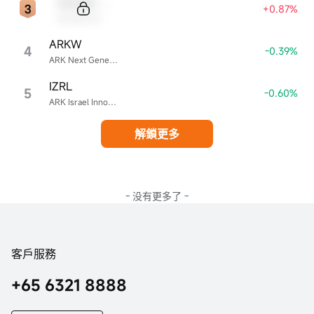
Sample Code
+0.87%
Sample Name
ARKW
4
-0.39%
ARK Next Generation Internet ETF
IZRL
5
-0.60%
ARK Israel Innovative Technology ETF
解鎖更多
- 没有更多了 -
客戶服務
+65 6321 8888