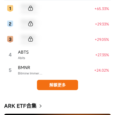
Sample Code
+65.33%
Sample Name
Sample Code
+29.33%
Sample Name
Sample Code
+29.05%
Sample Name
ABTS
4
+27.35%
Abits
BMNR
5
+24.02%
Bitmine Immersion Technologies
解鎖更多
ARK ETF合集