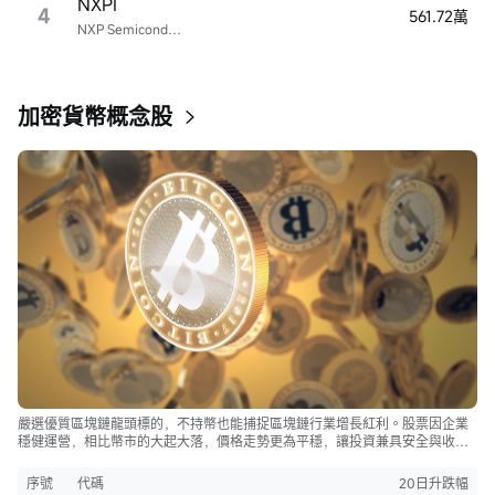
NXPI
4
561.72萬
NXP Semiconductors
加密貨幣概念股
嚴選優質區塊鏈龍頭標的，不持幣也能捕捉區塊鏈行業增長紅利。股票因企業
穩健運營，相比幣市的大起大落，價格走勢更為平穩，讓投資兼具安全與收
益。
序號
代碼
20日升跌幅