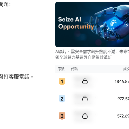
問題：
AI晶片、雲安全需求飆升熱度不減，未來
領全球算力基建與自動駕駛革新
序號
代碼
成
撥打客服電話。
Sample Code
1846.8
Sample Name
Sample Code
972.5
Sample Name
Sample Code
572.6
Sample Name