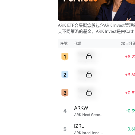
ARK ETF合集概念股包含ARK Invest管
支不同策略的基金，ARK Invest是由Cathi
Wood創立的投資公司。
序號
代碼
20日升
Sample Code
+8.2
Sample Name
Sample Code
+3.6
Sample Name
Sample Code
+0.8
Sample Name
ARKW
4
-0.
ARK Next Generation Internet ETF
IZRL
5
-0.
ARK Israel Innovative Technology ETF