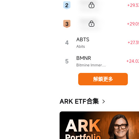
Sample Code
+29.
Sample Name
Sample Code
+29.
Sample Name
ABTS
4
+27.
Abits
BMNR
5
+24.0
Bitmine Immersion Technologies
解鎖更多
ARK ETF合集