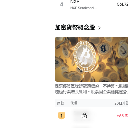
NXPI
4
561.
NXP Semiconductors
加密貨幣概念股
嚴選優質區塊鏈龍頭標的，不持幣也能捕
塊鏈行業增長紅利。股票因企業穩健運營
比幣市的大起大落，價格走勢更為平穩，
資兼具安全與收益。
序號
代碼
20日升
Sample Code
+65.3
Sample Name