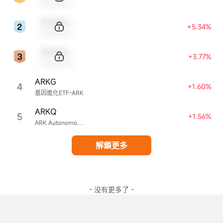
Sample Name
Sample Code
+5.34%
Sample Name
Sample Code
+3.77%
Sample Name
ARKG
4
+1.60%
基因進化ETF-ARK
ARKQ
5
+1.56%
ARK Autonomous Technology & Robotics ETF
解鎖更多
- 没有更多了 -