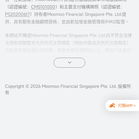
（認證編號：
CMS101000
）和主要支付機構牌照（認證編號：
PS20200617
）持有者Moomoo Financial Singapore Pte. Ltd.提
供，具有豁免金融顧問資格，並由新加坡金融管理局(MAS)監管。
本網站不構成Moomoo Financial Singapore Pte. Ltd.向不符合法律
法規和相關要求允許的司法管轄區（例如中國或其他司法管轄區）
的投資者做出邀約或招攬。受當地條件限制的人士，請自行承擔訪
問本網站的風險，並且您有責任遵守當地法律。
任何引薦來本頁面的廣告內容，並未被新加坡金融管理局(MAS)審
核。
Copyright © 2026 Moomoo Financial Singapore Pte. Ltd. 版權所
公司地址：新加坡濱海灣金融中心二座#31-01 moomoo證
有
券（新加坡），郵編 018983
打開APP >