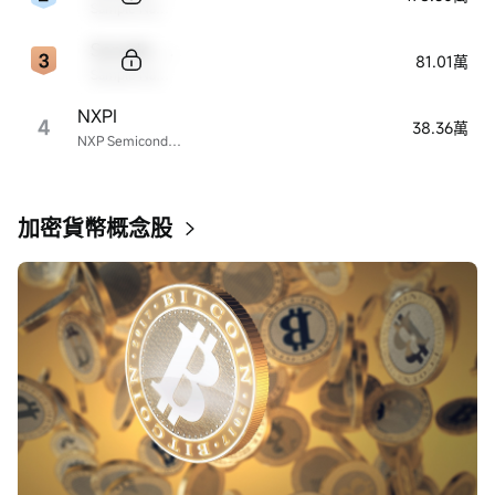
Sample Name
Sample Code
81.01萬
Sample Name
NXPI
4
38.36萬
NXP Semiconductors
加密貨幣概念股