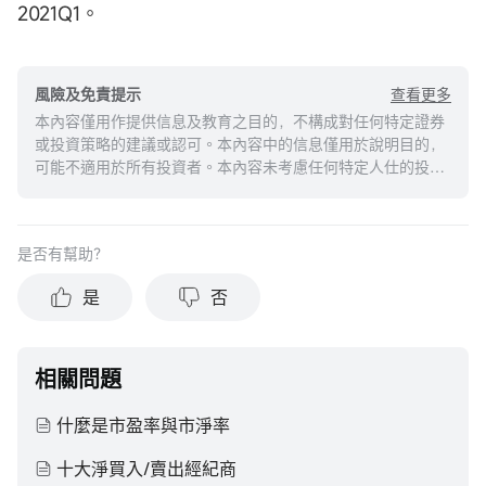
2021Q1。
查看更多
風險及免責提示
本內容僅用作提供信息及教育之目的，不構成對任何特定證券
或投資策略的建議或認可。本內容中的信息僅用於說明目的，
可能不適用於所有投資者。本內容未考慮任何特定人仕的投資
目標、財務狀況或需求，並不應被視作個人投資建議。建議您
在做出任何投資於任何資本市場產品的決定之前，應考慮您的
個人情況判斷信息的適當性。過去的投資表現不能保證未來的
是否有幫助？
結果。投資涉及風險和損失本金的可能性。moomoo對上述內
容的真實性、完整性、準確性或對任何特定目的的時效性不做
是
否
任何陳述或保證。
相關問題
什麼是市盈率與市淨率
十大淨買入/賣出經紀商