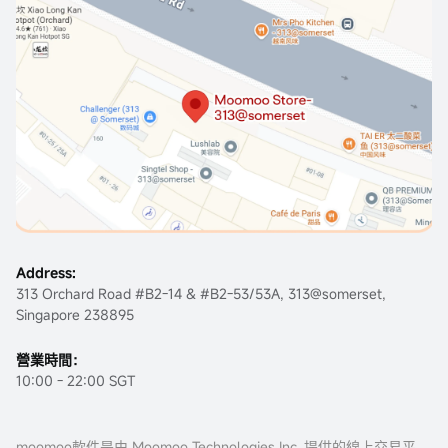
Address:
313 Orchard Road #B2-14 & #B2-53/53A, 313@somerset,
Singapore 238895
營業時間：
10:00 - 22:00 SGT
moomoo軟件是由 Moomoo Technologies Inc. 提供的線上交易平