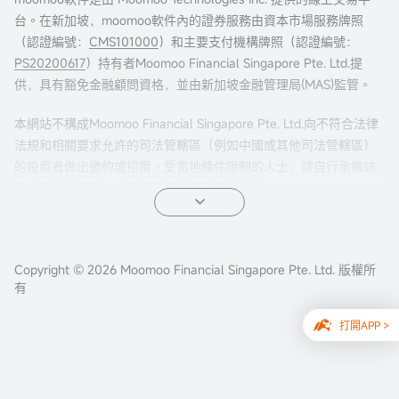
台。在新加坡，moomoo軟件內的證券服務由資本市場服務牌照
（認證編號：
CMS101000
）和主要支付機構牌照（認證編號：
PS20200617
）持有者Moomoo Financial Singapore Pte. Ltd.提
供，具有豁免金融顧問資格，並由新加坡金融管理局(MAS)監管。
本網站不構成Moomoo Financial Singapore Pte. Ltd.向不符合法律
法規和相關要求允許的司法管轄區（例如中國或其他司法管轄區）
的投資者做出邀約或招攬。受當地條件限制的人士，請自行承擔訪
問本網站的風險，並且您有責任遵守當地法律。
任何引薦來本頁面的廣告內容，並未被新加坡金融管理局(MAS)審
核。
Copyright © 2026 Moomoo Financial Singapore Pte. Ltd. 版權所
公司地址：新加坡濱海灣金融中心二座#31-01 moomoo證
有
券（新加坡），郵編 018983
打開APP >