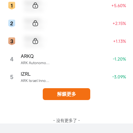
Sample Code
+5.60%
Sample Name
Sample Code
+2.15%
Sample Name
Sample Code
+1.13%
Sample Name
ARKQ
4
-1.20%
ARK Autonomous Technology & Robotics ETF
IZRL
5
-3.09%
ARK Israel Innovative Technology ETF
解鎖更多
- 没有更多了 -