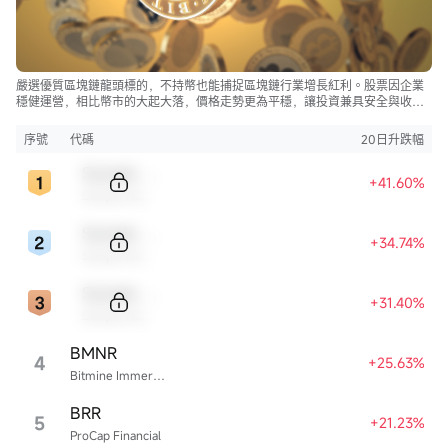
嚴選優質區塊鏈龍頭標的，不持幣也能捕捉區塊鏈行業增長紅利。股票因企業
穩健運營，相比幣市的大起大落，價格走勢更為平穩，讓投資兼具安全與收
益。
序號
代碼
20日升跌幅
Sample Code
+41.60%
Sample Name
Sample Code
+34.74%
Sample Name
Sample Code
+31.40%
Sample Name
BMNR
4
+25.63%
Bitmine Immersion Technologies
BRR
5
+21.23%
ProCap Financial