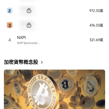
Sample Code
972.33萬
Sample Name
Sample Code
476.33萬
Sample Name
NXPI
4
321.69萬
NXP Semiconductors
加密貨幣概念股