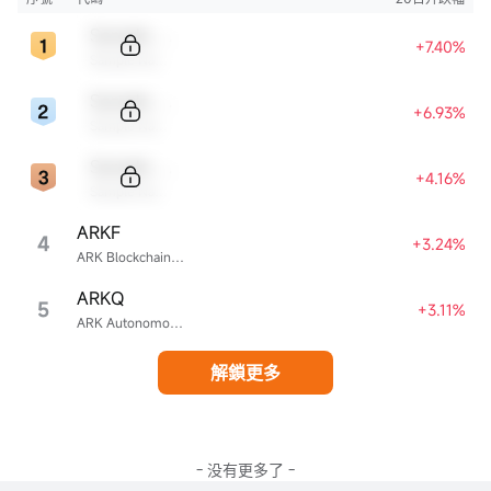
Sample Code
+7.40%
Sample Name
Sample Code
+6.93%
Sample Name
Sample Code
+4.16%
Sample Name
ARKF
4
+3.24%
ARK Blockchain & Fintech Innovation ETF
ARKQ
5
+3.11%
ARK Autonomous Technology & Robotics ETF
解鎖更多
- 没有更多了 -