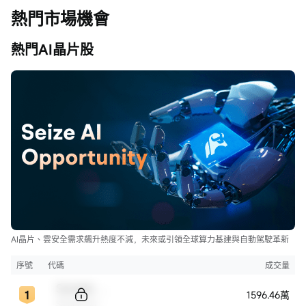
熱門市場機會
熱門AI晶片股
AI晶片、雲安全需求飆升熱度不減，未來或引領全球算力基建與自動駕駛革新
序號
代碼
成交量
Sample Code
1596.46萬
Sample Name