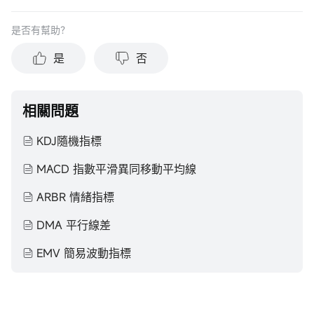
在做出任何投資於任何資本市場產品的決定之前，應考慮您的
個人情況判斷信息的適當性。過去的投資表現不能保證未來的
是否有幫助？
結果。投資涉及風險和損失本金的可能性。moomoo對上述內
容的真實性、完整性、準確性或對任何特定目的的時效性不做
是
否
任何陳述或保證。
相關問題
KDJ隨機指標
MACD 指數平滑異同移動平均線
ARBR 情緒指標
DMA 平行線差
EMV 簡易波動指標