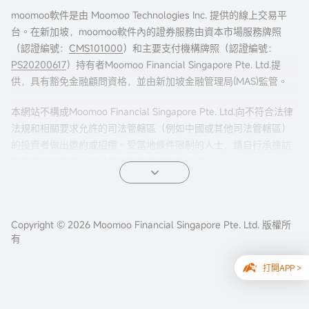
moomoo軟件是由 Moomoo Technologies Inc. 提供的線上交易平
台。在新加坡，moomoo軟件內的證券服務由資本市場服務牌照
（認證編號：
CMS101000
）和主要支付機構牌照（認證編號：
PS20200617
）持有者Moomoo Financial Singapore Pte. Ltd.提
供，具有豁免金融顧問資格，並由新加坡金融管理局(MAS)監管。
本網站不構成Moomoo Financial Singapore Pte. Ltd.向不符合法律
法規和相關要求允許的司法管轄區（例如中國或其他司法管轄區）
的投資者做出邀約或招攬。受當地條件限制的人士，請自行承擔訪
問本網站的風險，並且您有責任遵守當地法律。
任何引薦來本頁面的廣告內容，並未被新加坡金融管理局(MAS)審
核。
Copyright © 2026 Moomoo Financial Singapore Pte. Ltd. 版權所
公司地址：新加坡濱海灣金融中心二座#31-01 moomoo證
有
券（新加坡），郵編 018983
打開APP >