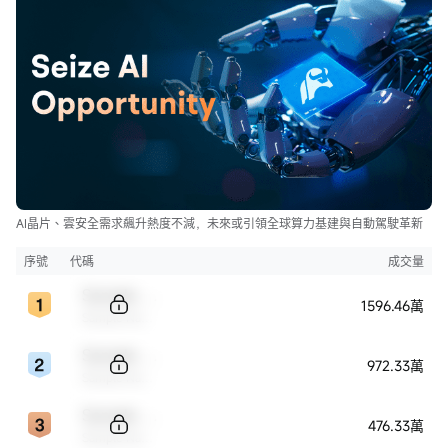
AI晶片、雲安全需求飆升熱度不減，未來或引領全球算力基建與自動駕駛革新
序號
代碼
成交量
Sample Code
1596.46萬
Sample Name
Sample Code
972.33萬
Sample Name
Sample Code
476.33萬
Sample Name