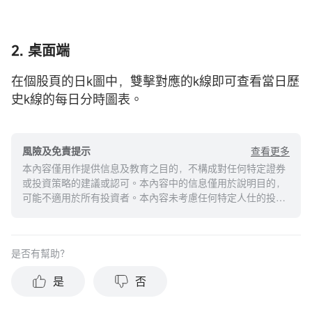
2. 桌面端
在個股頁的日k圖中，雙擊對應的k線即可查看當日歷
史k線的每日分時圖表。
查看更多
風險及免責提示
本內容僅用作提供信息及教育之目的，不構成對任何特定證券
或投資策略的建議或認可。本內容中的信息僅用於說明目的，
可能不適用於所有投資者。本內容未考慮任何特定人仕的投資
目標、財務狀況或需求，並不應被視作個人投資建議。建議您
在做出任何投資於任何資本市場產品的決定之前，應考慮您的
個人情況判斷信息的適當性。過去的投資表現不能保證未來的
是否有幫助？
結果。投資涉及風險和損失本金的可能性。moomoo對上述內
容的真實性、完整性、準確性或對任何特定目的的時效性不做
是
否
任何陳述或保證。