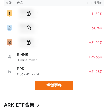
序號
代碼
20日升跌幅
Sample Code
+41.60%
Sample Name
Sample Code
+34.74%
Sample Name
Sample Code
+31.40%
Sample Name
BMNR
4
+25.63%
Bitmine Immersion Technologies
BRR
5
+21.23%
ProCap Financial
解鎖更多
ARK ETF合集