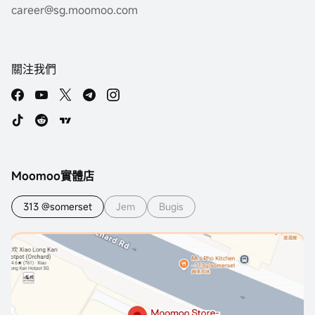
career@sg.moomoo.com
關注我們
Moomoo實體店
313 @somerset
Jem
Bugis