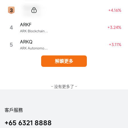
Sample Code
+4.16%
Sample Name
ARKF
4
+3.24%
ARK Blockchain & Fintech Innovation ETF
ARKQ
5
+3.11%
ARK Autonomous Technology & Robotics ETF
解鎖更多
- 没有更多了 -
客戶服務
+65 6321 8888