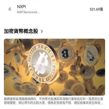
NXPI
4
321.69萬
NXP Semiconductors
加密貨幣概念股
嚴選優質區塊鏈龍頭標的，不持幣也能捕捉區塊鏈行業增長紅利。股票因企業
穩健運營，相比幣市的大起大落，價格走勢更為平穩，讓投資兼具安全與收
益。