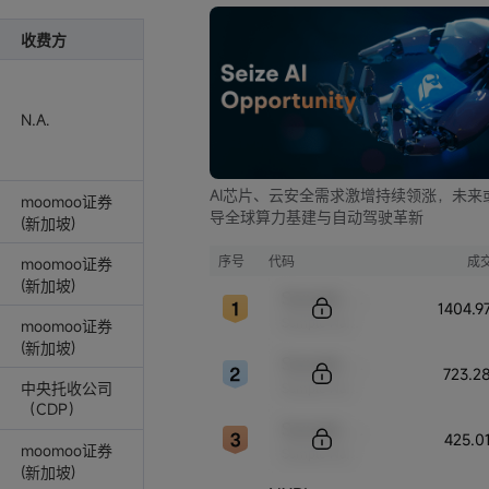
收费方
N.A.
AI芯片、云安全需求激增持续领涨，未来
moomoo证券
导全球算力基建与自动驾驶革新
(新加坡)
序号
代码
成
moomoo证券
(新加坡)
Sample Code
1404.
Sample Name
moomoo证券
(新加坡)
Sample Code
723.2
中央托收公司
Sample Name
（CDP）
Sample Code
425.0
moomoo证券
Sample Name
(新加坡)