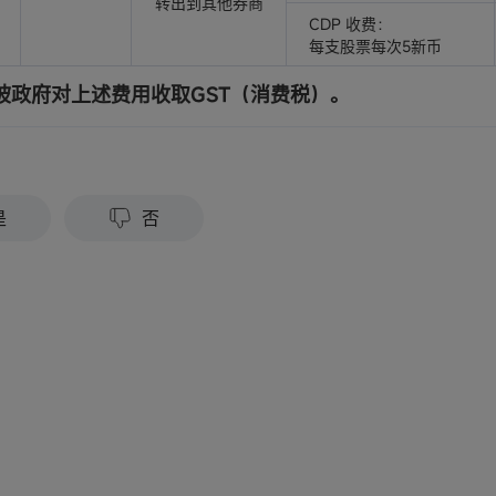
转出到其他券商
CDP 收费：
每支股票每次5新币
坡政府对上述费用收取GST（消费税）。
？
是
否