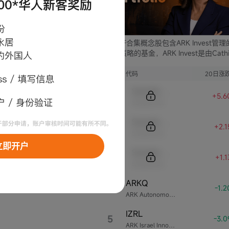
ARK ETF合集概念股包含ARK Invest管
支不同策略的基金，ARK Invest是由Cathi
Wood创立的投资公司。
序号
代码
20日涨
Sample Code
+5.6
Sample Name
Sample Code
+2.
Sample Name
立即开户
Sample Code
+1.
Sample Name
ARKQ
4
-1.
ARK Autonomous Technology & Robotics ETF
IZRL
5
-3.
ARK Israel Innovative Technology ETF