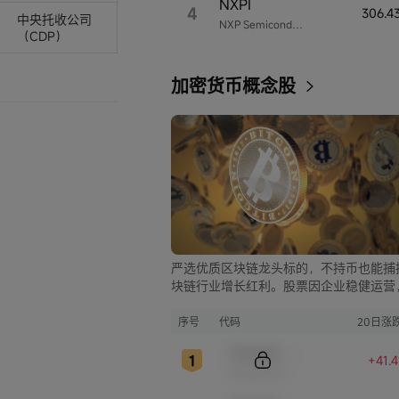
NXPI
4
306.4
中央托收公司
NXP Semiconductors
（CDP）
加密货币概念股
严选优质区块链龙头标的，不持币也能捕
块链行业增长红利。股票因企业稳健运营
比币市的大起大落，价格走势更为平稳，
资兼具安全与收益。
序号
代码
20日涨
Sample Code
+41.
Sample Name