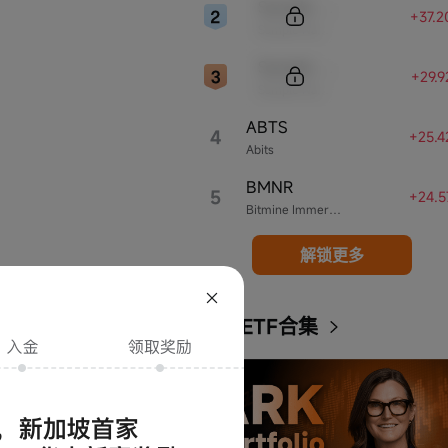
Sample Code
+37.
Sample Name
Sample Code
+29.
Sample Name
ABTS
4
+25.
Abits
BMNR
5
+24.
Bitmine Immersion Technologies
解锁更多
ARK ETF合集