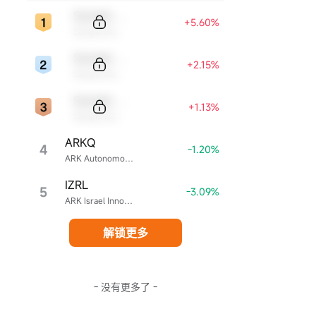
Sample Code
+5.60%
Sample Name
Sample Code
+2.15%
Sample Name
Sample Code
+1.13%
Sample Name
立即开户
ARKQ
4
-1.20%
ARK Autonomous Technology & Robotics ETF
IZRL
5
-3.09%
ARK Israel Innovative Technology ETF
解锁更多
- 没有更多了 -