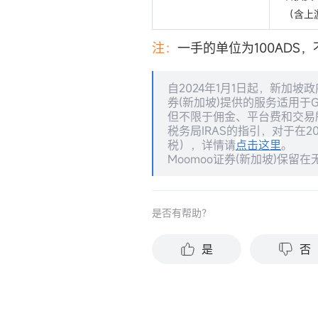
（含上
注：
一手的单位为100ADS
自2024年1月1日起，新加坡
券(新加坡)提供的服务适用于
但不限于佣金、平台费和交易
税务局IRAS的指引，对于在2
税），详情请
点击这里
。
Moomoo证券(新加坡)保
是否有帮助？
是
否