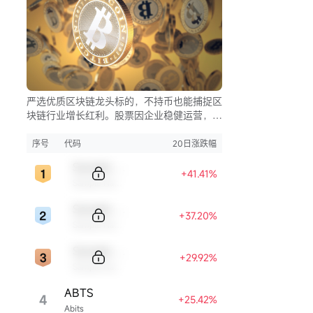
严选优质区块链龙头标的，不持币也能捕捉区
块链行业增长红利。股票因企业稳健运营，相
比币市的大起大落，价格走势更为平稳，让投
资兼具安全与收益。
序号
代码
20日涨跌幅
Sample Code
+41.41%
Sample Name
Sample Code
+37.20%
Sample Name
Sample Code
+29.92%
Sample Name
ABTS
4
+25.42%
Abits