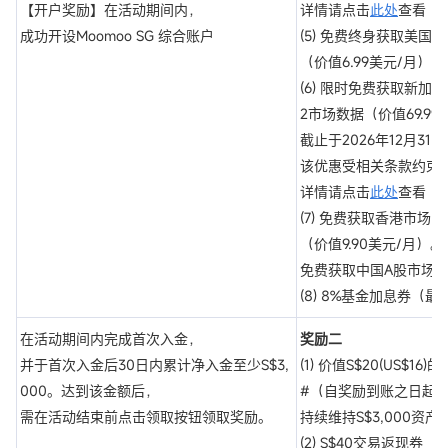
【开户奖励】在活动期间内，
详情请点击
此处
查看
成功开设Moomoo SG 综合账户
(5) 免费终身获取美国股市
（价值6.99美元/月）
(6) 限时免费获取新加坡市
2市场数据（价值69.99
截止于2026年12月31
该优惠受相关条款约束
详情请点击
此处
查看
(7) 免费获取香港市场Lev
（价值9.90美元/月）。(
免费获取中国A股市场Lev
(8) 8%基金加息券（最
在活动期间内完成首次入金，
奖励二
并于首次入金后30日内累计净入金至少S$3,
(1) 价值S$20(US$16
000。达到该金额后，
#（自奖励到账之日起
需在活动结束前点击领取按钮领取奖励。
持续维持S$3,000资产
(2) S$40交易返现券（S$