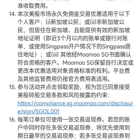
准收取费用。
本次美股市场永久免佣金交易优惠适用于以下
个人客户：(i)新加坡公民；或(ii)非新加坡公
民，但居住在新加坡、且能提供有效的新加坡
地址证明（即近3个月以内的账单或银行对账
单，或使用Singpass开户情况下的Singpass居
住地址）；或(iii) 其他经Moomoo SG书面确认
符合资格的客户。Moomoo SG保留自行决定或
更改本优惠适用对象资格标准的权利。平台费
及其他监管费用仍按官方费用表适用。
参与活动并点击领取奖励，视为您已同意接受
美股碎股交易条款和风险披露的约束：
https://compliance.sg.moomoo.com/disclosur
e/sign/SGOL001
每笔订单仅可使用一张交易返现券。若您的账
户中同时存在多张交易返现券，将优先使用到
期日最早的交易返现券；若多张交易返现券到