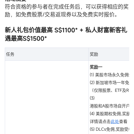
符合资格的参与者在完成任务后，可以获得相应的奖
励，如免费股票/交易返现券以及免费实时报价。
新人礼包价值最高 S$1100* + 私人财富新客礼
遇最高S$1500*
任务
奖励
奖励一
(1) 美股市场永久免佣金
(2) 新加坡市场一年免
（仅限股票、ETF及REIT
(3)
港股和A股市场自开户日
(4) 美股期权免佣,奖
详情请点击
此处
查看
(5) DLCs免佣,奖励