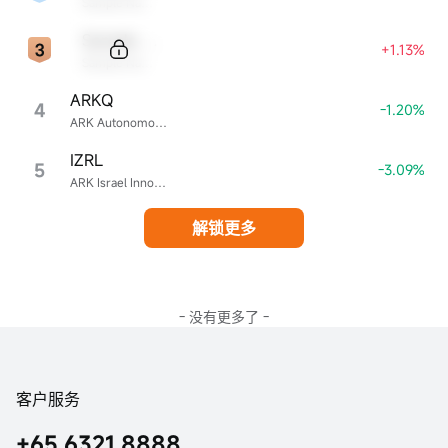
Sample Name
Sample Code
+1.13%
Sample Name
ARKQ
4
-1.20%
ARK Autonomous Technology & Robotics ETF
IZRL
5
-3.09%
ARK Israel Innovative Technology ETF
解锁更多
- 没有更多了 -
客户服务
+65 6321 8888