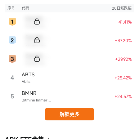
益。
序号
代码
20日涨跌幅
Sample Code
+41.41%
Sample Name
Sample Code
+37.20%
Sample Name
Sample Code
+29.92%
Sample Name
ABTS
4
+25.42%
Abits
BMNR
5
+24.57%
Bitmine Immersion Technologies
解锁更多