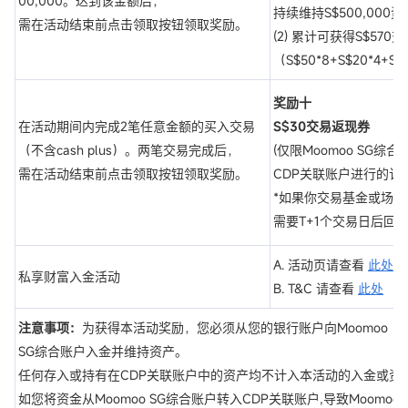
00,000。达到该金额后，
持续维持S$500,000
需在活动结束前点击领取按钮领取奖励。
(2) 累计可获得S$570
（S$50*8+S$20*4+S$
奖励十
在活动期间内完成2笔任意金额的买入交易
S$30交易返现券
（不含cash plus）。两笔交易完成后，
(仅限Moomoo SG综
需在活动结束前点击领取按钮领取奖励。
CDP关联账户进行的订
*如果你交易基金或场
需要T+1个交易日后回
A. 活动页请查看
此处
私享财富入金活动
B. T&C 请查看
此处
注意事项：
为获得本活动奖励，您必须从您的银行账户向Moomoo
SG综合账户入金并维持资产。
任何存入或持有在CDP关联账户中的资产均不计入本活动的入金或资
如您将资金从Moomoo SG综合账户转入CDP关联账户,导致Moomoo