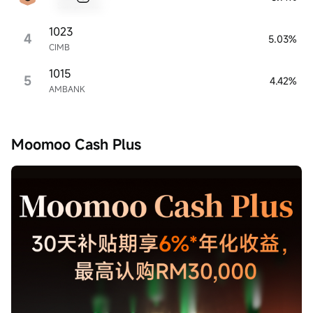
Sample Name
1023
4
5.03%
CIMB
1015
5
4.42%
AMBANK
Moomoo Cash Plus