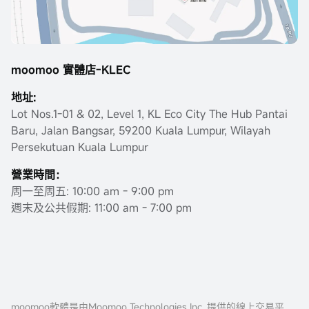
moomoo 實體店-KLEC
地址:
Lot Nos.1-01 & 02, Level 1, KL Eco City The Hub Pantai
Baru, Jalan Bangsar, 59200 Kuala Lumpur, Wilayah
Persekutuan Kuala Lumpur
營業時間：
周一至周五: 10:00 am - 9:00 pm
週末及公共假期: 11:00 am - 7:00 pm
moomoo軟體是由Moomoo Technologies Inc. 提供的線上交易平