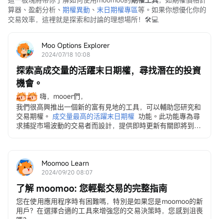
算器、盈虧分析、
期權異動
、
末日期權專區
等。如果你想優化你的
交易效率，這裡就是探索和討論的理想場所！🛠️💻
Moo Options Explorer
2024/07/18 10:08
探索高成交量的活躍末日期權，尋找潛在的投資
機會。
嗨，mooer們，
我們很高興推出一個新的富有見地的工具，可以輔助您研究和
交易期權。
成交量最高的活躍末日期權
功能。此功能專為尋
求捕捉市場波動的交易者而設計，提供即時更新有關即將到期
期權的資訊，讓您能夠迅速做出明智的決策。
請注意，您可能需要更新moomoo到最新版本才能使用以
下功能。
Moomoo Learn
2024/09/20 08:07
了解 moomoo: 您輕鬆交易的完整指南
您在使用應用程序時有困難嗎，特別是如果您是moomoo的新
用戶？在選擇合適的工具來增強您的交易決策時，您感到沮喪