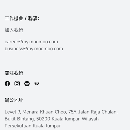
工作機會 / 聯繫：
加入我們
career@my.moomoo.com
business@my.moomoo.com
關注我們
辦公地址
Level 9, Menara Khuan Choo, 75A Jalan Raja Chulan,
Bukit Bintang, 50200 Kuala lumpur, Wilayah
Persekutuan Kuala lumpur