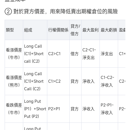
② 對於貸方價差，用來降低賣出期權倉位的風險
貸方/
類型
組成
行權價關係
最大盈利
最大虧損
盈虧
借方
Long Call
看漲價差
C2-C1-
(C1)+Short
C2>C1
借方
淨支出
C1+
（牛市）
淨支出
call (C2)
Long Call
看漲價差
C1-C2-
(C1)+Short
C1>C2
貸方
淨收入
C2+
（熊市）
淨收入
Call (C2)
Long Put
看跌價差
P2-P1-
(P1）+Short
P2>P1
貸方
淨收入
P2-
（牛市）
淨收入
Put (P2)
Long Put