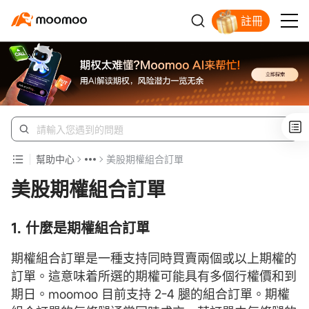
註冊
開戶入金領蘋果股票
幫助中心
美股期權組合訂單
美股期權組合訂單
1.
什麼是
期權
組合訂單
期權組合訂單是一種支持同時買賣兩個或以上期權的
訂單。這意味着所選的期權可能具有多個行權價和到
期日。moomoo 目前支持 2-4 腿的組合訂單。期權