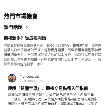
熱門市場機會
熱門話題
期權新手？從這裡開始！
你是否對期權交易感到好奇，卻不知從何開始？
期權101
是一個專為
期權交易新手設計的專區。從
什麼是期權
，到理解
隱含波動率
和
希
臘值
的重要性，再到掌握期權合約的基本操作，你都可以在這裡學
到期權交易所需的
知識
。這裡也是提問的最佳地方。別害羞——每
個專家都曾經是新手！📚💡
Troncoparati
2025/10/21 00:49
理解「希臘字母」：期權交易指標入門指南
如果你是期權交易的新手，你可能已經遇到過「希臘字母」
——這是一組關鍵指標，用於預測期權價格可能會如何應對市
場變化。這些工具以希臘字母命名，如Delta和Theta，提供了