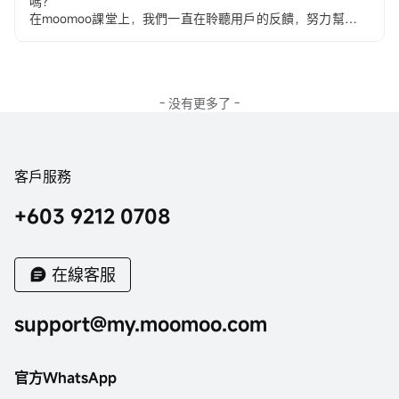
嗎？
在moomoo課堂上，我們一直在聆聽用戶的反饋，努力幫助您
輕鬆高效地進行交易。我們知道moomoo的眾多功能有時可能
讓人感到不知所措。今天，我們很高興為您介紹一些有用但常
被忽視的指南。到此為止，您將感覺自己像一位moomoo達
人！
- 没有更多了 -
客戶服務
+603 9212 0708
在線客服
support@my.moomoo.com
官方WhatsApp