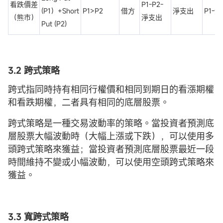
看跌價差
P1-P2-
(P1）+Short
P1>P2
借方
淨支出
P1-
（熊市）
淨支出
Put (P2)
3.2 跨式策略
跨式指同時持有相同行權價和相同到期日的看漲期權
和看跌期權，二者具有相同的底層股票。
跨式策略是一種交易波動率的策略。當投資者預測底
層股票大幅波動時（大幅上漲或下跌），可以使用多
頭跨式策略來獲益；當投資者預測底層股票最近一段
時間維持不變或小幅波動，可以使用空頭跨式策略來
獲益。
3.3 寬跨式策略