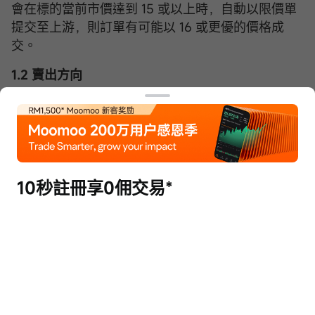
會在標的當前市價達到 15 或以上時，自動以限價單
提交至上游，則訂單有可能以 16 或更優的價格成
交。
1.2 賣出方向
假設您持有一隻標的，成本價為 10。為了避免該股
票在未來大幅下滑，用户在市價為 20 時提交了一份
止損觸發價為 15，訂單價格為 14 的賣出止損限價
單。如果此時股票交易價格降至 15 或以下時，自動
以限價單提交至上游，則訂單有可能以 14 或更優的
10秒註冊享0佣交易*
價格成交。
2. 可下單時間
可於任意時間在客户端進行訂單下單