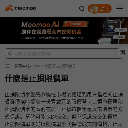
註冊
開戶入金領蘋果股票
幫助中心
什麼是止損限價單
什麼是止損限價單
止損限價單委託系統在市場價格達到用户指定的止損
觸發價格時提交一份買或賣的限價單。止損市價單和
止損限價單的區別在於：止損市價單是以市價單的方
式保證訂單儘可能快的成交，但不保證成交的價格；
止損限價單則是以限價單形式保證成交的價格，但是