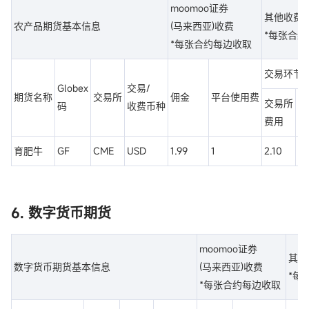
moomoo证券
其他收费
农产品期货基本信息
(马来西亚)收费
*每张合
*每张合约每边收取
交易环节
Globex
交易/
期货名称
交易所
佣金
平台使用费
交易所
码
收费币种
监
费用
育肥牛
GF
CME
USD
1.99
1
2.10
0.
6. 数字货币期货
moomoo证券
其他
数字货币期货基本信息
(马来西亚)收费
*每
*每张合约每边收取