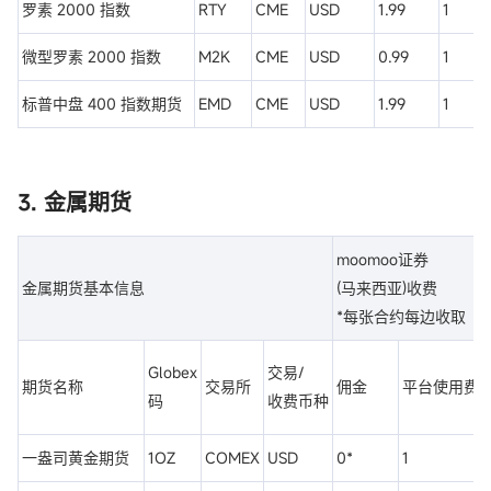
罗素 2000 指数
RTY
CME
USD
1.99
1
微型罗素 2000 指数
M2K
CME
USD
0.99
1
标普中盘 400 指数期货
EMD
CME
USD
1.99
1
3. 金属期货
moomoo证券
金属期货基本信息
(马来西亚)收费
*每张合约每边收取
Globex
交易/
期货名称
交易所
佣金
平台使用费
码
收费币种
一盎司黄金期货
1OZ
COMEX
USD
0*
1