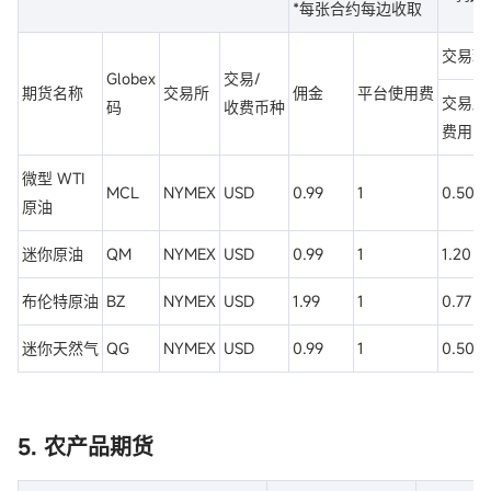
*每张合约每边收取
交易环
Globex
交易/
期货名称
交易所
佣金
平台使用费
交易所
码
收费币种
费用
微型 WTI
MCL
NYMEX
USD
0.99
1
0.50
原油
迷你原油
QM
NYMEX
USD
0.99
1
1.20
布伦特原油
BZ
NYMEX
USD
1.99
1
0.77
迷你天然气
QG
NYMEX
USD
0.99
1
0.50
5. 农产品期货