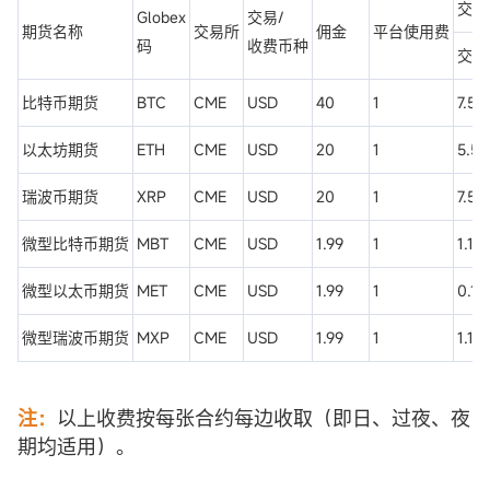
交易
Globex
交易/
期货名称
交易所
佣金
平台使用费
码
收费币种
交易
比特币期货
BTC
CME
USD
40
1
7.50
以太坊期货
ETH
CME
USD
20
1
5.50
瑞波币期货
XRP
CME
USD
20
1
7.50
微型比特币期货
MBT
CME
USD
1.99
1
1.15
微型以太币期货
MET
CME
USD
1.99
1
0.10
微型瑞波币期货
MXP
CME
USD
1.99
1
1.15
注：
以上收费按每张合约每边收取（即日、过夜、夜
期均适用）。