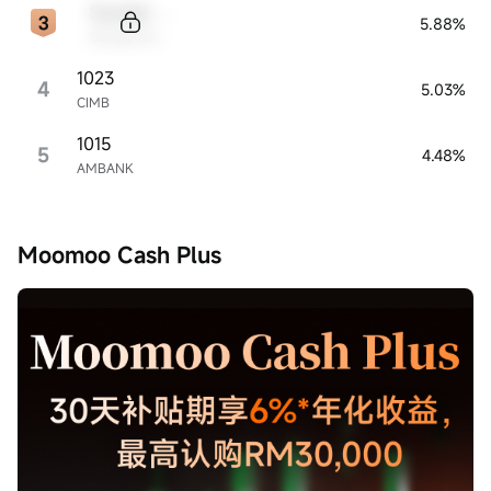
Sample Code
5.88%
Sample Name
1023
4
5.03%
CIMB
1015
5
4.48%
AMBANK
Moomoo Cash Plus