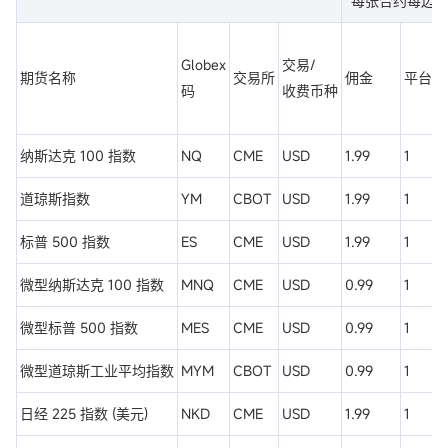
*每张合约每边
Globex
交易/
期货名称
交易所
佣金
平台使
码
收费币种
纳斯达克 100 指数
NQ
CME
USD
1.99
1
道琼斯指数
YM
CBOT
USD
1.99
1
标普 500 指数
ES
CME
USD
1.99
1
微型纳斯达克 100 指数
MNQ
CME
USD
0.99
1
微型标普 500 指数
MES
CME
USD
0.99
1
微型道琼斯工业平均指数
MYM
CBOT
USD
0.99
1
日经 225 指数 (美元)
NKD
CME
USD
1.99
1