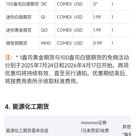
100盎司白银期货
SIC
COMEX
USD
0*
1
迷你白银期货
QI
COMEX
USD
1.99
1
迷你黄金期货
QO
COMEX
USD
1.99
1
微型铜期货
MHG
COMEX
USD
0.99
1
注：
* 1盎司黄金期货与100盎司白银期货的免佣活动
分别于2025年7月24日和2026年4月17日开始。两项
优惠均将持续有效，直至另行通知。优惠期结束后，
将按费用表所示收取标准费用。
4. 能源化工期货
moomoo证券
其他收
能源化工期货基本信息
(马来西亚)收费
*每张