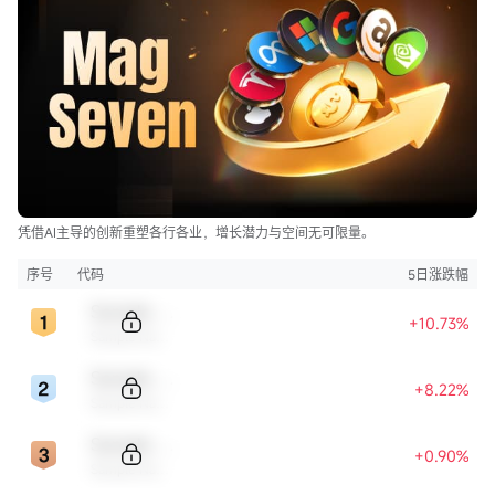
敌道指是美国历史上最古老、最具象征性的指数，只有30只成
分股，多为传统工业、金融、能源和消费巨头，被视为“美国
经济晴雨表”。相比之下：
– 标普500有500只成分股，更全面但不够“标志性”；
– 纳指则重科技、重成长股，常被贴上“硅谷精英”标签。
特朗普深谙传播规律。...
凭借AI主导的创新重塑各行各业，增长潜力与空间无可限量。
序号
代码
5日涨跌幅
Sample Code
+10.73%
Sample Name
Sample Code
+8.22%
Sample Name
Sample Code
+0.90%
Sample Name