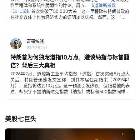
性里程碑和系统性脆弱性的悖论。周五，
$道琼斯指数 
(.DJI.US)$
首次突破了50,000大关，这一里程碑被特朗普政府
在社交媒体上作为经济实力的证明加以庆祝。然而，这一“成
就”却伴随着多个资产类别持续且广泛的抛售潮……
富哥搞钱
02/10 03:27
特朗普为何独宠道指10万点，避谈纳指与标普翻
倍？背后三大真相
2026年2月，道琼斯工业平均指数（道指）首次突破5万点大
关后，特朗普迅速发文宣称：到其本届任期结束（2029年1
月），道指将达到10万点。这一预测引发热议，但细看他的表
述，却只字不提纳斯达克指数（纳指）或标普500指数同样可
能实现的“翻倍”目标。
先看下当前（2026年2月10日）三大指数大致水平：
– 道指 ≈ 50,000–50,200点 → 10万点 ≈ 翻倍
– 标普500 ≈ 6,900–7,000点 → 翻倍 ≈ 1.4万点
美股七巨头
– 纳斯达克 ≈ 22,800–23,200点 → 翻倍 ≈ 4.6万点
为什么特朗普独宠道指，到底意欲何为？？？
这不是随口一说，而是深思熟虑的政治与经济策略，背后有三
大真相：真相一：道指是“最强宣传武器”，数字冲击力无人能