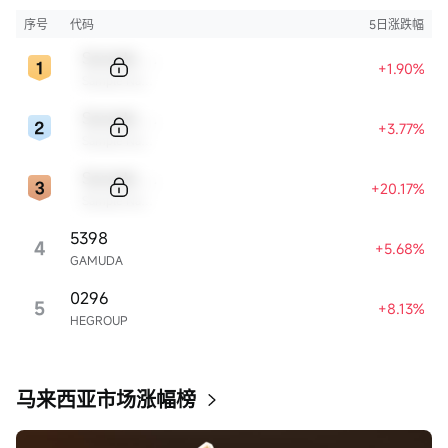
序号
代码
5日涨跌幅
Sample Code
+1.90%
Sample Name
Sample Code
+3.77%
Sample Name
Sample Code
+20.17%
Sample Name
5398
4
+5.68%
GAMUDA
0296
5
+8.13%
HEGROUP
马来西亚市场涨幅榜