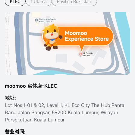
KLEC
1 Utama
Pavilion Bukit Jalil
moomoo 实体店-KLEC
地址:
Lot Nos.1-01 & 02, Level 1, KL Eco City The Hub Pantai
Baru, Jalan Bangsar, 59200 Kuala Lumpur, Wilayah
Persekutuan Kuala Lumpur
营业时间: