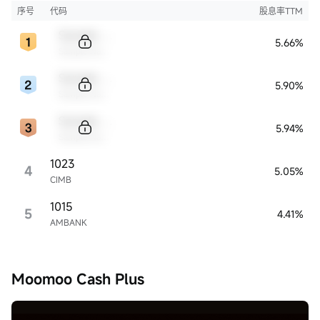
序号
代码
股息率TTM
Sample Code
5.66%
Sample Name
Sample Code
5.90%
Sample Name
Sample Code
5.94%
Sample Name
1023
4
5.05%
CIMB
1015
5
4.41%
AMBANK
Moomoo Cash Plus