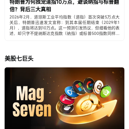
特朗普为何独宠道指10万点，避谈纳指与标普翻
倍？背后三大真相
2026年2月，道琼斯工业平均指数（道指）首次突破5万点大
关后，特朗普迅速发文宣称：到其本届任期结束（2029年1
月），道指将达到10万点。这一预测引发热议，但细看他的表
述，却只字不提纳斯达克指数（纳指）或标普500指数同样可
能实现的“翻倍”目标。
先看下当前（2026年2月10日）三大指数大致水平：
– 道指 ≈ 50,000–50,200点 → 10万点 ≈ 翻倍
– 标普500 ≈ 6,900–7,000点 → 翻倍 ≈ 1.4万点
美股七巨头
– 纳斯达克 ≈ 22,800–23,200点 → 翻倍 ≈ 4.6万点
为什么特朗普独宠道指，到底意欲何为？？？
这不是随口一说，而是深思熟虑的政治与经济策略，背后有三
大真相：真相一：道指是“最强宣传武器”，数字冲击力无人能
敌道指是美国历史上最古老、最具象征性的指数，只有30只成
分股，多为传统工业、金融、能源和消费巨头，被视为“美国
经济晴雨表”。相比之下：
– 标普500有500只成分股，更全面但不够“标志性”；
– 纳指则重科技、重成长股，常被贴上“硅谷精英”标签。
特朗普深谙传播规律。...