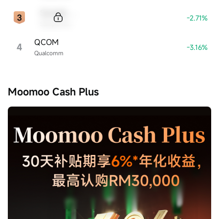
Sample Code
-2.71%
Sample Name
QCOM
4
-3.16%
Qualcomm
Moomoo Cash Plus