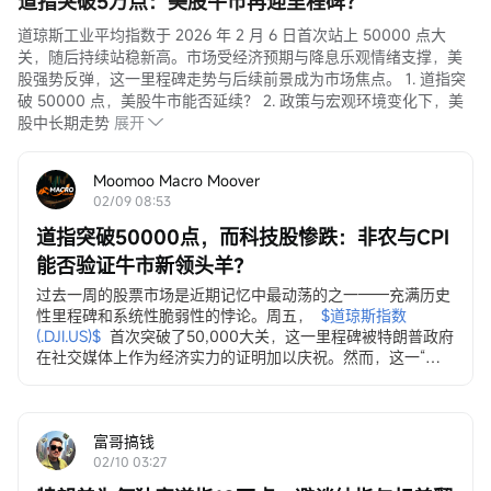
道指突破5万点：美股牛市再迎里程碑？
道琼斯工业平均指数于 2026 年 2 月 6 日首次站上 50000 点大
关，随后持续站稳新高。市场受经济预期与降息乐观情绪支撑，美
股强势反弹，这一里程碑走势与后续前景成为市场焦点。 1. 道指突
破 50000 点，美股牛市能否延续？ 2. 政策与宏观环境变化下，美
股中长期走势
展开
Moomoo Macro Moover
02/09 08:53
道指突破50000点，而科技股惨跌：非农与CPI
能否验证牛市新领头羊？
过去一周的股票市场是近期记忆中最动荡的之一——充满历史
性里程碑和系统性脆弱性的悖论。周五，
$道琼斯指数 
(.DJI.US)$
首次突破了50,000大关，这一里程碑被特朗普政府
在社交媒体上作为经济实力的证明加以庆祝。然而，这一“成
就”却伴随着多个资产类别持续且广泛的抛售潮……
富哥搞钱
02/10 03:27