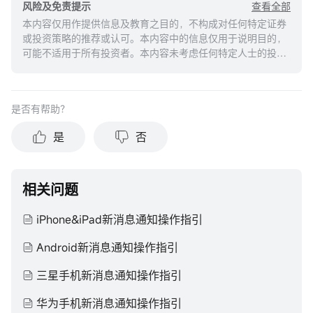
查看全部
风险及免责提示
本内容仅用作提供信息及教育之目的，不构成对任何特定证券
或投资策略的推荐或认可。本内容中的信息仅用于说明目的，
可能不适用于所有投资者。本内容未考虑任何特定人士的投资
目标、财务状况或需求，并不应被视作个人投资建议。建议您
在做出任何投资于任何资本市场产品的决定之前，应考虑您的
个人情况判断信息的适当性。过去的投资表现不能保证未来的
是否有帮助？
结果。投资涉及风险和损失本金的可能性。moomoo对上述内
容的真实性、完整性、准确性或对任何特定目的的时效性不做
是
否
任何陈述或保证。
相关问题
iPhone&iPad新消息通知操作指引
Android新消息通知操作指引
三星手机新消息通知操作指引
华为手机新消息通知操作指引