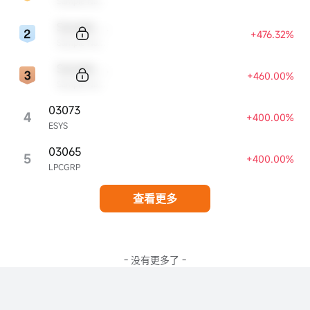
Sample Name
Sample Code
+476.32%
Sample Name
Sample Code
+460.00%
Sample Name
03073
4
+400.00%
ESYS
03065
5
+400.00%
LPCGRP
查看更多
- 没有更多了 -