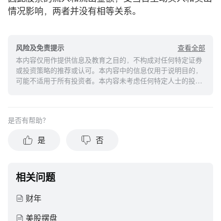
情况影响，两者并没有相等关系。
查看全部
风险及免责提示
本内容仅用作提供信息及教育之目的，不构成对任何特定证券
或投资策略的推荐或认可。本内容中的信息仅用于说明目的，
可能不适用于所有投资者。本内容未考虑任何特定人士的投资
目标、财务状况或需求，并不应被视作个人投资建议。建议您
在做出任何投资于任何资本市场产品的决定之前，应考虑您的
个人情况判断信息的适当性。过去的投资表现不能保证未来的
是否有帮助？
结果。投资涉及风险和损失本金的可能性。moomoo对上述内
容的真实性、完整性、准确性或对任何特定目的的时效性不做
是
否
任何陈述或保证。
相关问题
财年
美股摆盘