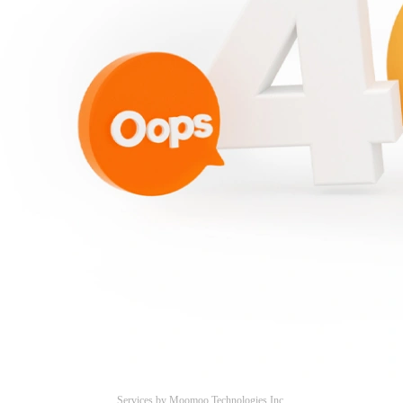
。
Services by Moomoo Technologies Inc.