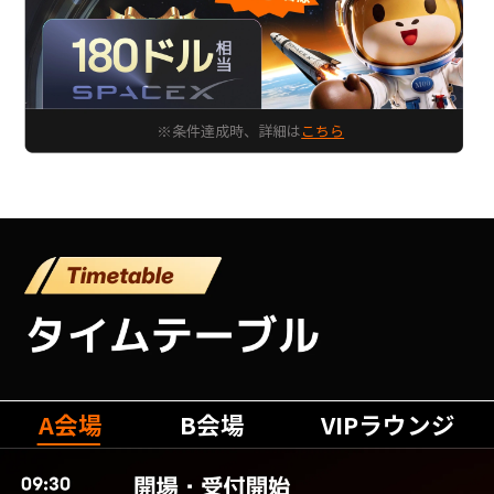
※条件達成時、詳細は
こちら
A会場
B会場
VIPラウンジ