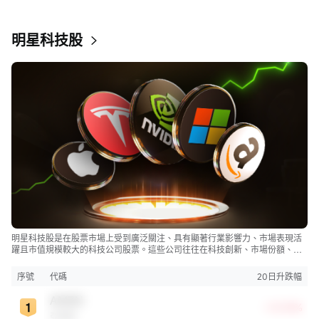
明星科技股
明星科技股是在股票市場上受到廣泛關注、具有顯著行業影響力、市場表現活
躍且市值規模較大的科技公司股票。這些公司往往在科技創新、市場份額、品
牌知名度、盈利能力等方面表現出色，是各自所屬行業的領軍者，對整個股
市，特別是科技行業板塊乃至全球經濟具有顯著影響。
序號
代碼
20日升跌幅
AMZN
+10.94%
亞馬遜