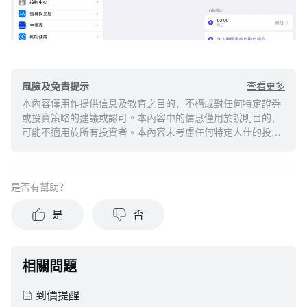
查看更多
風險及免責提示
本內容僅用作提供信息及教育之目的，不構成對任何特定證券
或投資策略的建議或認可。本內容中的信息僅用於說明目的，
可能不適用於所有投資者。本內容未考慮任何特定人仕的投資
目標、財務狀況或需求，並不應被視作個人投資建議。建議您
在做出任何投資於任何資本市場產品的決定之前，應考慮您的
個人情況判斷信息的適當性。過去的投資表現不能保證未來的
是否有幫助？
結果。投資涉及風險和損失本金的可能性。moomoo對上述內
容的真實性、完整性、準確性或對任何特定目的的時效性不做
是
否
任何陳述或保證。
相關問題
到價提醒