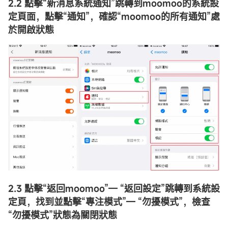
2.2 點擊
“
新消息系統通知
”
跳轉到moomoo的系統設
定頁面，點擊
“
通知
”
，確認
“
moomoo的所有通知
”
處
於開啟狀態
2.3 點擊
“
返回moomoo
”
—
“
返回設定
”
跳轉到系統設
定頁，找到並點擊
“
專注模式
”
—
“
勿擾模式
”
，檢查
“
勿擾模式
”
狀態為關閉狀態