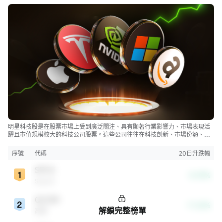
明星科技股是在股票市場上受到廣泛關注、具有顯著行業影響力、市場表現活
躍且市值規模較大的科技公司股票。這些公司往往在科技創新、市場份額、品
牌知名度、盈利能力等方面表現出色，是各自所屬行業的領軍者，對整個股
市，特別是科技行業板塊乃至全球經濟具有顯著影響。
序號
代碼
20日升跌幅
SPCX
-8.39%
SpaceX
QCOM
-11.26%
解鎖完整榜單
高通