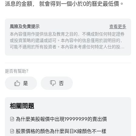
派息的金額， 就會得到一個小於0的曆史最低價。
查看更多
風險及免責提示
本內容僅用作提供信息及教育之目的，不構成對任何特定證券
或投資策略的建議或認可。本內容中的信息僅用於說明目的，
可能不適用於所有投資者。本內容未考慮任何特定人仕的投資
目標、財務狀況或需求，並不應被視作個人投資建議。建議您
在做出任何投資於任何資本市場產品的決定之前，應考慮您的
個人情況判斷信息的適當性。過去的投資表現不能保證未來的
是否有幫助？
結果。投資涉及風險和損失本金的可能性。moomoo對上述內
容的真實性、完整性、準確性或對任何特定目的的時效性不做
是
否
任何陳述或保證。
相關問題
為什麼美股報價中出現199999.99的賣出價
股票價格的顏色為什麼與日K線顏色不一樣