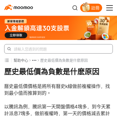
註冊
新客福利待領取
幫助中心
歷史最低價為負數是什麽原因
歷史最低價為負數是什麽原因
曆史最低價價格是將所有曆史k線做前複權操作，找
到最小值而推算到的。
以騰訊為例，騰訊第一天開盤價格4塊多，到今天累
計派息7塊多，做前複權時，第一天的價格減去累計