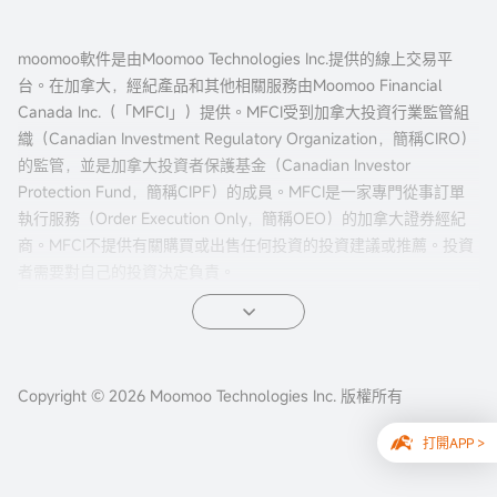
moomoo軟件是由Moomoo Technologies Inc.提供的線上交易平
台。在加拿大，經紀產品和其他相關服務由Moomoo Financial
Canada Inc.（「MFCI」）提供。MFCI受到加拿大投資行業監管組
織（Canadian Investment Regulatory Organization，簡稱CIRO）
的監管，並是加拿大投資者保護基金（Canadian Investor
Protection Fund，簡稱CIPF）的成員。MFCI是一家專門從事訂單
執行服務（Order Execution Only，簡稱OEO）的加拿大證券經紀
商。MFCI不提供有關購買或出售任何投資的投資建議或推薦。投資
者需要對自己的投資決定負責。
所有投資都涉及風險，包括可能的本金損失。過往的證券、市場或
金融產品的表現並不保證未來的結果。電子交易對投資者來說有獨
特的風險。系統響應和訪問時間可能因市場條件、系統性能和其他
Copyright © 2026 Moomoo Technologies Inc. 版權所有
因素而異。市場波動、交易量和系統可用性可能會延遲賬戶訪問和
交易執行。
打開APP >
本網站內容不應視為買賣證券、期貨或其他投資產品的建議或招