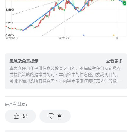
查看更多
風險及免責提示
本內容僅用作提供信息及教育之目的，不構成對任何特定證券
或投資策略的建議或認可。本內容中的信息僅用於說明目的，
可能不適用於所有投資者。本內容未考慮任何特定人仕的投資
目標、財務狀況或需求，並不應被視作個人投資建議。建議您
在做出任何投資於任何資本市場產品的決定之前，應考慮您的
個人情況判斷信息的適當性。過去的投資表現不能保證未來的
是否有幫助？
結果。投資涉及風險和損失本金的可能性。moomoo對上述內
容的真實性、完整性、準確性或對任何特定目的的時效性不做
是
否
任何陳述或保證。