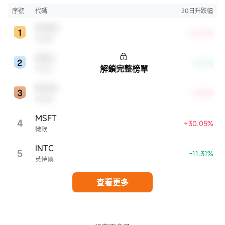
市，特別是科技行業板塊乃至全球經濟具有顯著影響。
序號
代碼
20日升跌幅
AMZN
+10.21%
亞馬遜
ORCL
-0.17%
解鎖完整榜單
甲骨文
NVDA
+7.99%
英偉達
MSFT
4
+30.05%
微軟
INTC
5
-11.31%
英特爾
查看更多