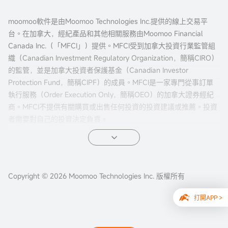
moomoo軟件是由Moomoo Technologies Inc.提供的線上交易平
台。在加拿大，經紀產品和其他相關服務由Moomoo Financial
Canada Inc.（「MFCI」）提供。MFCI受到加拿大投資行業監管組
織（Canadian Investment Regulatory Organization，簡稱CIRO）
的監管，並是加拿大投資者保護基金（Canadian Investor
Protection Fund，簡稱CIPF）的成員。MFCI是一家專門從事訂單
執行服務（Order Execution Only，簡稱OEO）的加拿大證券經紀
商。MFCI不提供有關購買或出售任何投資的投資建議或推薦。投資
者需要對自己的投資決定負責。
所有投資都涉及風險，包括可能的本金損失。過往的證券、市場或
金融產品的表現並不保證未來的結果。電子交易對投資者來說有獨
特的風險。系統響應和訪問時間可能因市場條件、系統性能和其他
Copyright © 2026 Moomoo Technologies Inc. 版權所有
因素而異。市場波動、交易量和系統可用性可能會延遲賬戶訪問和
交易執行。
打開APP >
本網站內容不應視為買賣證券、期貨或其他投資產品的建議或招
攬。本網站所有信息及數據僅供參考，歷史數據不應作為判斷未來