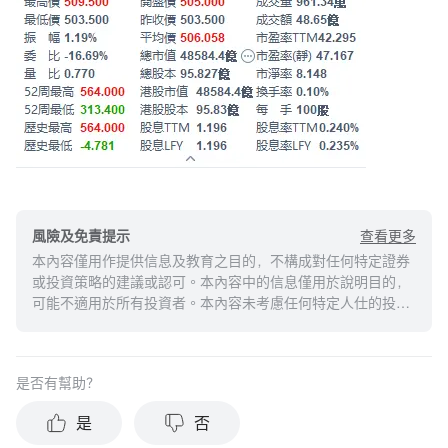
查看更多
風險及免責提示
本內容僅用作提供信息及教育之目的，不構成對任何特定證券
或投資策略的建議或認可。本內容中的信息僅用於說明目的，
可能不適用於所有投資者。本內容未考慮任何特定人仕的投資
目標、財務狀況或需求，並不應被視作個人投資建議。建議您
在做出任何投資於任何資本市場產品的決定之前，應考慮您的
個人情況判斷信息的適當性。過去的投資表現不能保證未來的
是否有幫助？
結果。投資涉及風險和損失本金的可能性。moomoo對上述內
容的真實性、完整性、準確性或對任何特定目的的時效性不做
是
否
任何陳述或保證。