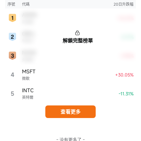
市，特別是科技行業板塊乃至全球經濟具有顯著影響。
序號
代碼
20日升跌幅
AMZN
+10.21%
亞馬遜
ORCL
-0.17%
解鎖完整榜單
甲骨文
NVDA
+7.99%
英偉達
MSFT
4
+30.05%
微軟
INTC
5
-11.31%
英特爾
查看更多
- 没有更多了 -