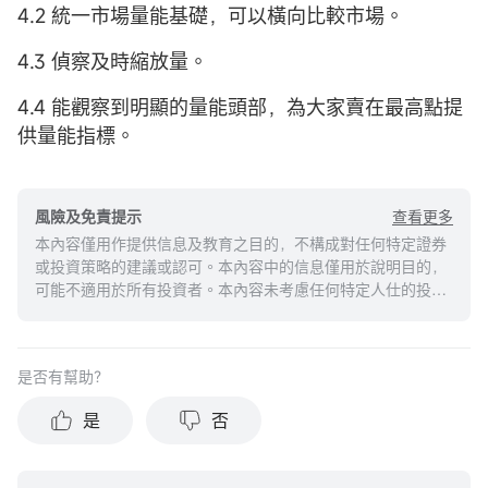
4.2 統一市場量能基礎，可以橫向比較市場。
4.3 偵察及時縮放量。
4.4 能觀察到明顯的量能頭部，為大家賣在最高點提
供量能指標。
查看更多
風險及免責提示
本內容僅用作提供信息及教育之目的，不構成對任何特定證券
或投資策略的建議或認可。本內容中的信息僅用於說明目的，
可能不適用於所有投資者。本內容未考慮任何特定人仕的投資
目標、財務狀況或需求，並不應被視作個人投資建議。建議您
在做出任何投資於任何資本市場產品的決定之前，應考慮您的
個人情況判斷信息的適當性。過去的投資表現不能保證未來的
是否有幫助？
結果。投資涉及風險和損失本金的可能性。moomoo對上述內
容的真實性、完整性、準確性或對任何特定目的的時效性不做
是
否
任何陳述或保證。