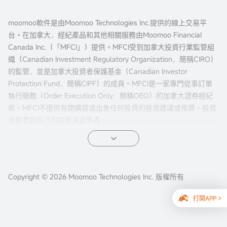
moomoo軟件是由Moomoo Technologies Inc.提供的線上交易平
台。在加拿大，經紀產品和其他相關服務由Moomoo Financial
Canada Inc.（「MFCI」）提供。MFCI受到加拿大投資行業監管組
織（Canadian Investment Regulatory Organization，簡稱CIRO）
的監管，並是加拿大投資者保護基金（Canadian Investor
Protection Fund，簡稱CIPF）的成員。MFCI是一家專門從事訂單
執行服務（Order Execution Only，簡稱OEO）的加拿大證券經紀
商。MFCI不提供有關購買或出售任何投資的投資建議或推薦。投資
者需要對自己的投資決定負責。
所有投資都涉及風險，包括可能的本金損失。過往的證券、市場或
金融產品的表現並不保證未來的結果。電子交易對投資者來說有獨
特的風險。系統響應和訪問時間可能因市場條件、系統性能和其他
Copyright © 2026 Moomoo Technologies Inc. 版權所有
因素而異。市場波動、交易量和系統可用性可能會延遲賬戶訪問和
交易執行。
打開APP >
本網站內容不應視為買賣證券、期貨或其他投資產品的建議或招
攬。本網站所有信息及數據僅供參考，歷史數據不應作為判斷未來