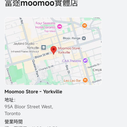
富途moomoo實體店
Moomoo Store - Yorkville
地址：
95A Bloor Street West,
Toronto
營業時間