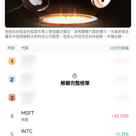
明星科技股是在股票市場上受到廣泛關注、具有顯著行業影響力、市場表現活
躍且市值規模較大的科技公司股票。這些公司往往在科技創新、市場份額、品
牌知名度、盈利能力等方面表現出色，是各自所屬行業的領軍者，對整個股
市，特別是科技行業板塊乃至全球經濟具有顯著影響。
序號
代碼
20日升跌幅
AMZN
+10.21%
亞馬遜
ORCL
-0.17%
解鎖完整榜單
甲骨文
NVDA
+7.99%
英偉達
MSFT
4
+30.05%
微軟
INTC
5
-11.31%