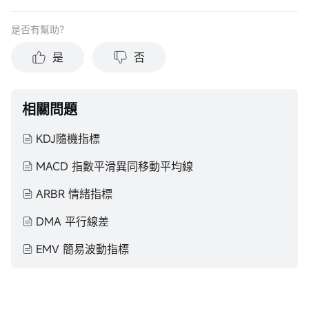
在做出任何投資於任何資本市場產品的決定之前，應考慮您的
個人情況判斷信息的適當性。過去的投資表現不能保證未來的
是否有幫助？
結果。投資涉及風險和損失本金的可能性。moomoo對上述內
容的真實性、完整性、準確性或對任何特定目的的時效性不做
是
否
任何陳述或保證。
相關問題
KDJ隨機指標
MACD 指數平滑異同移動平均線
ARBR 情緒指標
DMA 平行線差
EMV 簡易波動指標