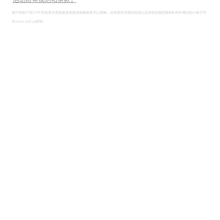
客户的帐户受CIPF的投资交易商基金根据其保障政策予以保障。说明承保范围和性质以及承保范围的限制和例外情况的小册子可
在www.cipf.ca获取。