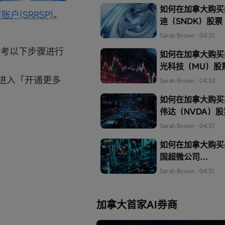
如何在加拿大购买
户(SRRSP)
。
迪（SNDK）股票
Sarah Brown
·04:31
参考以下步骤进行
如何在加拿大购买
光科技（MU）股
进入「开通更多
Sarah Brown
·04:32
如何在加拿大购买
伟达（NVDA）股
Sarah Brown
·04:31
如何在加拿大购买
国超微公司
（AMD）的股票
Sarah Brown
·04:31
加拿大首家AI券商