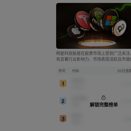
明星科技股是在股票市场上受到广泛关注
有显著行业影响力、市场表现活跃且市值
较大的科技公司股票。这些公司往往在科
新、市场份额、品牌知名度、盈利能力等
序号
代码
20日涨
表现出色，是各自所属行业的领军者，对
SPCX
股市，特别是科技行业板块乃至全球经济
-11.
SpaceX
显著影响。
QCOM
-11.
解锁完整榜单
高通
INTC
-8.
英特尔