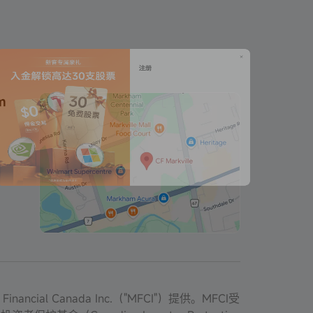
m
cial Canada Inc.（"MFCI"）提供。MFCI受