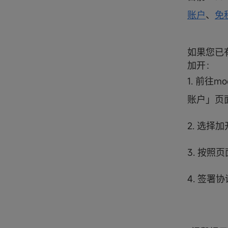
账户
、
免
如果您已
加开：
1. 前往m
账户」页
2. 选择
3. 按照
4. 签