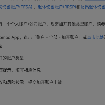
税储蓄账户(TFSA)
、
退休储蓄账户(RRSP)
和
配偶退休储蓄账
有一个个人账户/公司账户，现需加开其他类型账户，请
oomoo App，点击「账户 - 全部 - 加开账户」或
点击此处
面
加开的账户类型
页面提示，填写相应信息
署协议和风险披露，提交加开账户申请