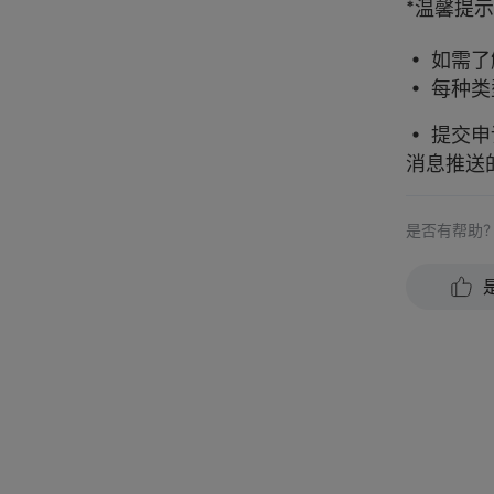
*温馨提
•
如需了
•
每种类
•
提交申
消息推送
是否有帮助