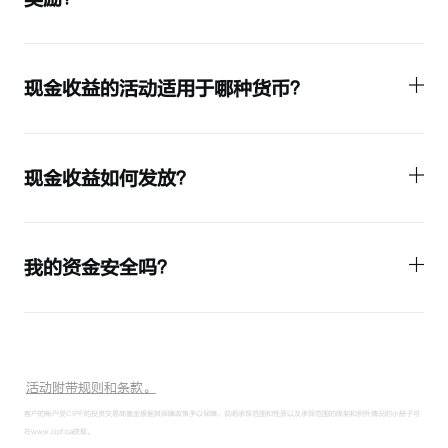
现金收益的活动适用于哪种货币？
现金收益如何发放？
我的资金安全吗？
活动附带规则和条款。
客户的帐户受CIPF的投资交易商基金根据其保障政策予以保障。说明承保范围和性质以及承保范围的限制和例外情况的小册子可
在www.cipf.ca获取。