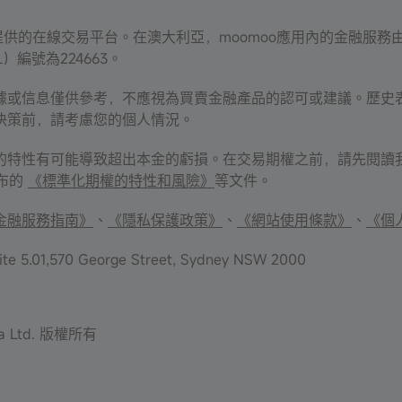
Inc. 提供的在線交易平台。在澳大利亞，moomoo應用內的金融服務由Moomoo
L）編號為224663。
據或信息僅供參考，不應視為買賣金融產品的認可或建議。歷史
決策前，請考慮您的個人情況。
的特性有可能導致超出本金的虧損。在交易期權之前，請先閱讀
發布的
《標準化期權的特性和風險》
等文件。
金融服務指南》
、
《隱私保護政策》
、
《網站使用條款》
、
《個
te 5.01,570 George Street, Sydney NSW 2000
lia Ltd. 版權所有