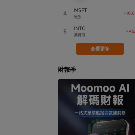
MSFT
4
+10.
微軟
INTC
5
+9.
英特爾
查看更多
財報季