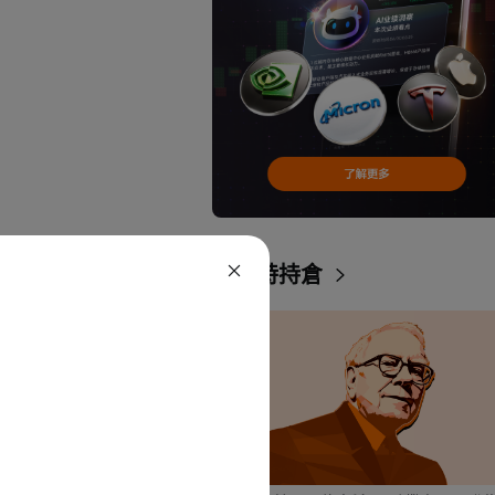
巴菲特持倉