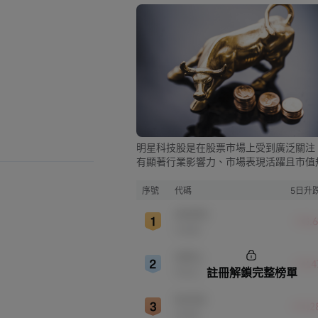
明星科技股是在股票市場上受到廣泛關注
有顯著行業影響力、市場表現活躍且市值
較大的科技公司股票。這些公司往往在科
新、市場份額、品牌知名度、盈利能力等
序號
代碼
5日升
表現出色，是各自所屬行業的領軍者，對
AMZN
股市，特別是科技行業板塊乃至全球經濟
+15.
亞馬遜
顯著影響。
ORCL
+12.
註冊解鎖完整榜單
甲骨文
NVDA
+12.
英偉達