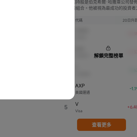
巴菲特的持股是伯克希爾·哈撒韋公司發
最新持股組合。他被視為最成功的投資者
一，買賣動作常向市場發出信號，影響整
業。
序號
代碼
20日升
VRSN
+8.3
威瑞信
BAC
+6.3
解鎖完整榜單
美國銀行
C
-3.
花旗集團
AXP
4
-1.
美國運通
V
5
+6.4
Visa
查看更多