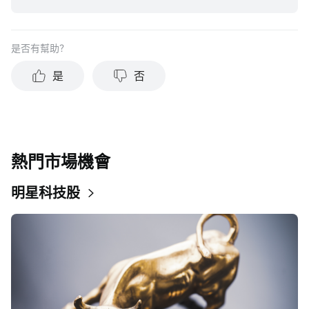
目標、財務狀況或需求，並不應被視作個人投資建議。建議您
在做出任何投資於任何資本市場產品的決定之前，應考慮您的
個人情況判斷信息的適當性。過去的投資表現不能保證未來的
是否有幫助？
結果。投資涉及風險和損失本金的可能性。moomoo對上述內
容的真實性、完整性、準確性或對任何特定目的的時效性不做
是
否
任何陳述或保證。
熱門市場機會
明星科技股