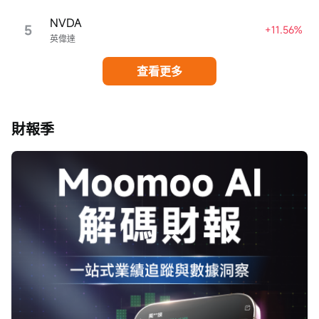
NVDA
5
+11.56%
英偉達
查看更多
財報季