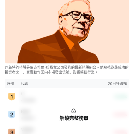
巴菲特的持股是伯克希爾·哈撒韋公司發佈的最新持股組合。他被視為最成功的
投資者之一，買賣動作常向市場發出信號，影響整個行業。
序號
代碼
20日升跌幅
C
-3.62%
花旗集團
BAC
+5.87%
解鎖完整榜單
美國銀行
VRSN
+9.05%