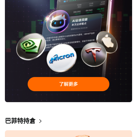
巴菲特持倉