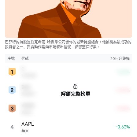
巴菲特的持股是伯克希爾·哈撒韋公司發佈的最新持股組合。他被視為最成功的
投資者之一，買賣動作常向市場發出信號，影響整個行業。
序號
代碼
20日升跌幅
C
-3.62%
花旗集團
BAC
+5.87%
解鎖完整榜單
美國銀行
VRSN
+9.05%
威瑞信
AAPL
4
-0.63%
蘋果