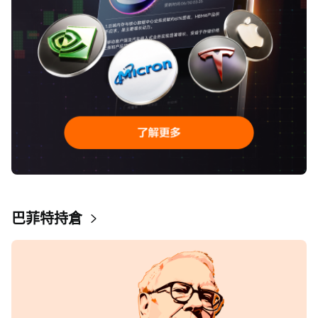
巴菲特持倉