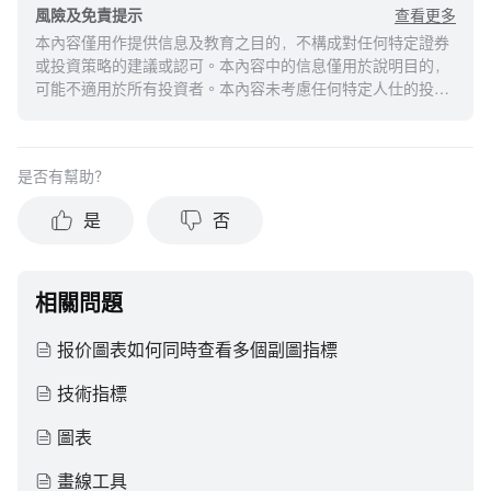
查看更多
風險及免責提示
本內容僅用作提供信息及教育之目的，不構成對任何特定證券
或投資策略的建議或認可。本內容中的信息僅用於說明目的，
可能不適用於所有投資者。本內容未考慮任何特定人仕的投資
目標、財務狀況或需求，並不應被視作個人投資建議。建議您
在做出任何投資於任何資本市場產品的決定之前，應考慮您的
個人情況判斷信息的適當性。過去的投資表現不能保證未來的
是否有幫助？
結果。投資涉及風險和損失本金的可能性。moomoo對上述內
容的真實性、完整性、準確性或對任何特定目的的時效性不做
是
否
任何陳述或保證。
相關問題
报价圖表如何同時查看多個副圖指標
技術指標
圖表
畫線工具