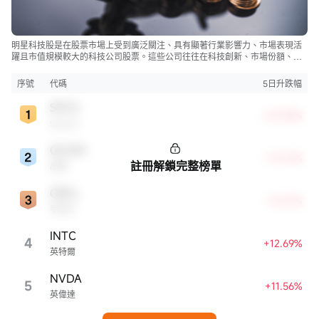
明星科技股是在股票市場上受到廣泛關注、具有顯著行業影響力、市場表現活
躍且市值規模較大的科技公司股票。這些公司往往在科技創新、市場份額、品
牌知名度、盈利能力等方面表現出色，是各自所屬行業的領軍者，對整個股
市，特別是科技行業板塊乃至全球經濟具有顯著影響。
序號
代碼
5日升跌幅
SPCX
+22.83%
SpaceX
QCOM
+13.72%
註冊解鎖完整榜單
高通
ORCL
+13.21%
甲骨文
INTC
4
+12.69%
英特爾
NVDA
5
+11.56%
英偉達