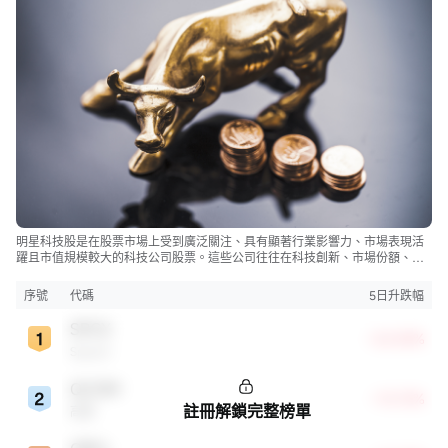
明星科技股是在股票市場上受到廣泛關注、具有顯著行業影響力、市場表現活
躍且市值規模較大的科技公司股票。這些公司往往在科技創新、市場份額、品
牌知名度、盈利能力等方面表現出色，是各自所屬行業的領軍者，對整個股
市，特別是科技行業板塊乃至全球經濟具有顯著影響。
序號
代碼
5日升跌幅
SPCX
+22.83%
SpaceX
QCOM
+13.72%
註冊解鎖完整榜單
高通