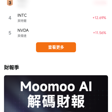
ORCL
+13.21%
甲骨文
INTC
4
+12.69%
英特爾
NVDA
5
+11.56%
英偉達
查看更多
財報季