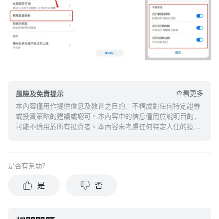
查看更多
風險及免責提示
本內容僅用作提供信息及教育之目的，不構成對任何特定證券
或投資策略的建議或認可。本內容中的信息僅用於說明目的，
可能不適用於所有投資者。本內容未考慮任何特定人仕的投資
目標、財務狀況或需求，並不應被視作個人投資建議。建議您
在做出任何投資於任何資本市場產品的決定之前，應考慮您的
個人情況判斷信息的適當性。過去的投資表現不能保證未來的
是否有幫助？
結果。投資涉及風險和損失本金的可能性。moomoo對上述內
容的真實性、完整性、準確性或對任何特定目的的時效性不做
是
否
任何陳述或保證。