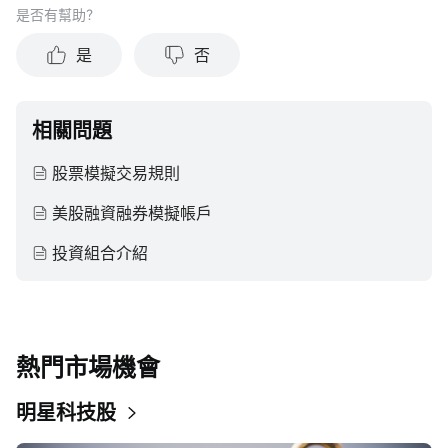
是否有幫助？
結果。投資涉及風險和損失本金的可能性。moomoo對上述內
容的真實性、完整性、準確性或對任何特定目的的時效性不做
是
否
任何陳述或保證。
相關問題
股票模擬交易規則
美股融資融券模擬帳戶
投資組合介紹
熱門市場機會
明星科技股