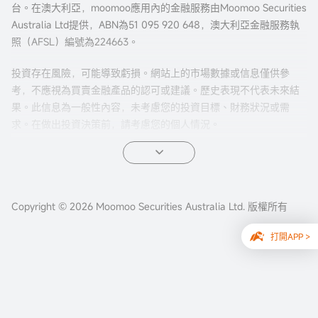
台。在澳大利亞，moomoo應用內的金融服務由Moomoo Securities
Australia Ltd提供，ABN為51 095 920 648，澳大利亞金融服務執
照（AFSL）編號為224663。
投資存在風險，可能導致虧損。網站上的市場數據或信息僅供參
考，不應視為買賣金融產品的認可或建議。歷史表現不代表未來結
果。此信息為一般性內容，未考慮您的投資目標、財務狀況或需
求。在做出投資決策前，請考慮您的個人情況。
期權交易風險較高，並不適合所有投資者。期權的特性有可能導致
超出本金的虧損。在交易期權之前，請先閱讀我們的
《美股期權產
品披露聲明》
、
《美股期權目標市場確認函》
以及期權結算公司
（OCC）發布的
Copyright © 2026 Moomoo Securities Australia Ltd. 版權所有
《標準化期權的特性和風險》
等文件。
在您決定使用我們的服務前，請先閱讀我們的
《金融服務指南》
、
打開APP >
《隱私保護政策》
、
《網站使用條款》
、
《個人信息收集聲明》
以
及
《風險披露聲明》
。
公司地址: Moomoo Securities Australia Ltd. Suite