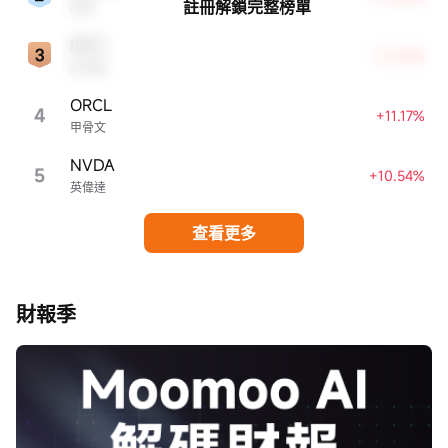
註冊解鎖完整榜單
高通
INTC
+12.25%
英特爾
ORCL
4
+11.17%
甲骨文
NVDA
5
+10.54%
英偉達
查看更多
財報季