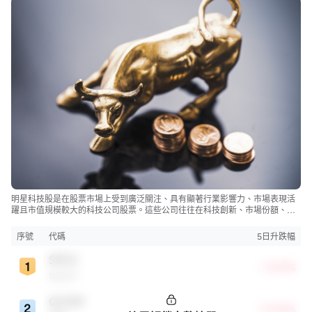
明星科技股是在股票市場上受到廣泛關注、具有顯著行業影響力、市場表現活
躍且市值規模較大的科技公司股票。這些公司往往在科技創新、市場份額、品
牌知名度、盈利能力等方面表現出色，是各自所屬行業的領軍者，對整個股
市，特別是科技行業板塊乃至全球經濟具有顯著影響。
序號
代碼
5日升跌幅
SPCX
+19.29%
SpaceX
QCOM
+13.58%