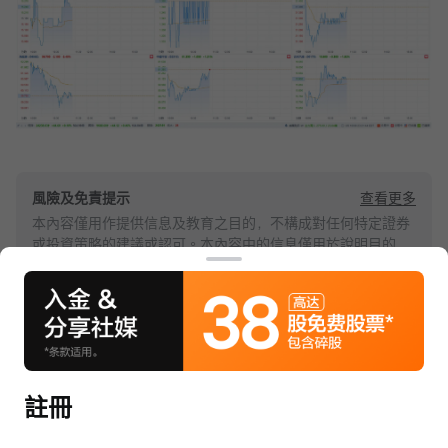
查看更多
風險及免責提示
本內容僅用作提供信息及教育之目的，不構成對任何特定證券
或投資策略的建議或認可。本內容中的信息僅用於說明目的，
可能不適用於所有投資者。本內容未考慮任何特定人仕的投資
目標、財務狀況或需求，並不應被視作個人投資建議。建議您
在做出任何投資於任何資本市場產品的決定之前，應考慮您的
個人情況判斷信息的適當性。過去的投資表現不能保證未來的
是否有幫助？
結果。投資涉及風險和損失本金的可能性。moomoo對上述內
容的真實性、完整性、準確性或對任何特定目的的時效性不做
是
否
任何陳述或保證。
註冊