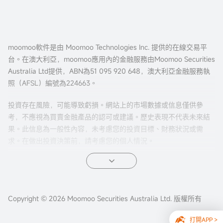
moomoo軟件是由 Moomoo Technologies Inc. 提供的在線交易平
台。在澳大利亞，moomoo應用內的金融服務由Moomoo Securities
Australia Ltd提供，ABN為51 095 920 648，澳大利亞金融服務執
照（AFSL）編號為224663。
投資存在風險，可能導致虧損。網站上的市場數據或信息僅供參
考，不應視為買賣金融產品的認可或建議。歷史表現不代表未來結
果。此信息為一般性內容，未考慮您的投資目標、財務狀況或需
求。在做出投資決策前，請考慮您的個人情況。
期權交易風險較高，並不適合所有投資者。期權的特性有可能導致
超出本金的虧損。在交易期權之前，請先閱讀我們的
《美股期權產
品披露聲明》
、
《美股期權目標市場確認函》
以及期權結算公司
（OCC）發布的
Copyright © 2026 Moomoo Securities Australia Ltd. 版權所有
《標準化期權的特性和風險》
等文件。
打開APP >
在您決定使用我們的服務前，請先閱讀我們的
《金融服務指南》
、