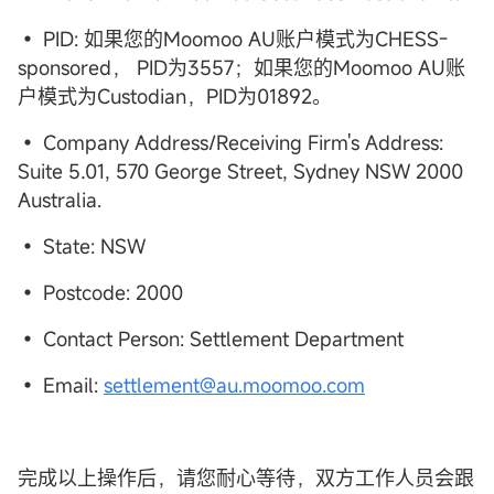
• PID:
如果您的Moomoo AU账户模式为CHESS-
sponsored， PID为3557；如果您的Moomoo AU账
户模式为Custodian，PID为01892。
• Company Address/Receiving Firm's Address:
Suite 5.01, 570 George Street, Sydney NSW 2000
Australia.
• State: NSW
• Postcode: 2000
• Contact Person: Settlement Department
• Email:
settlement@
au.moomoo.com
完成以上操作后，请您耐心等待，双方工作人员会跟