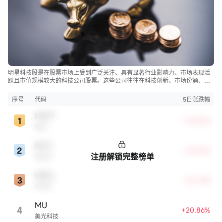
明星科技股是在股票市场上受到广泛关注、具有显著行业影响力、市场表现活
跃且市值规模较大的科技公司股票。这些公司往往在科技创新、市场份额、品
牌知名度、盈利能力等方面表现出色，是各自所属行业的领军者，对整个股
市，特别是科技行业板块乃至全球经济具有显著影响。
序号
代码
5日涨跌幅
MSFT
+24.82%
微软
INTC
+23.42%
注册解锁完整榜单
英特尔
ORCL
+22.63%
甲骨文
MU
4
+20.86%
美光科技